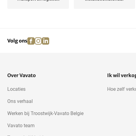
Dierentoebehoren
Cadeauverpakkingen
facebook
instagram
linkedin
pinterest
Volg ons
Kleinhandel en kantoor
Sanitair en wellness
Metaalbewerking
Tuin en terras
Over Vavato
Ik wil verk
Locaties
Hoe zelf ver
Retourgoederen
Ons verhaal
Werken bij Troostwijk-Vavato Belgie
Vavato team