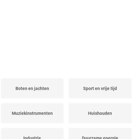
Boten en jachten
Sport en vrije tijd
Muziekinstrumenten
Huishouden
Industrie
Duurzame energie