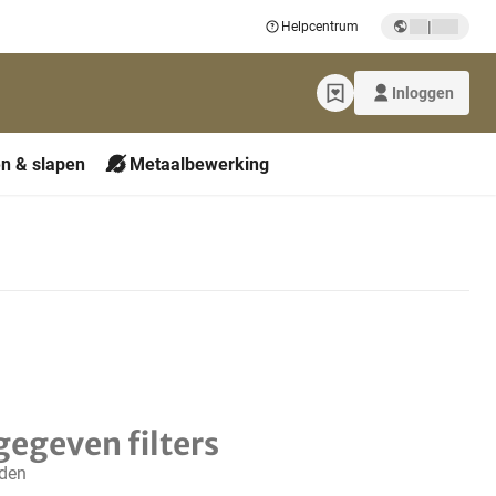
|
Helpcentrum
Inloggen
n & slapen
Metaalbewerking
gegeven filters
nden