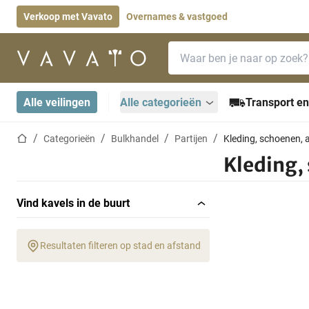
Verkoop met Vavato
Overnames & vastgoed
Zoekbalk
Startpagina
Alle veilingen
Alle categorieën
Transport en
Startpagina
Categorieën
Bulkhandel
Partijen
Kleding, schoenen, 
Kleding,
Vind kavels in de buurt
Resultaten filteren op stad en afstand