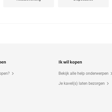
Garage inventaris
Schoolinventaris
Kunst
Bouw en grondwerken
Wonen en slapen
Keuken
open
Ik wil kopen
kopen?
Bekijk alle help onderwerpen
Je kavel(s) laten bezorgen