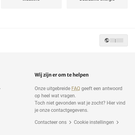
Fietsen
Overige partijen
|
Doe-het-zelf en
Gereedschap
verbouwen
Mooi en gezond
Horeca
Wij zijn er om te helpen
Onze uitgebreide
FAQ
geeft een antwoord
op heel wat vragen.
Toch niet gevonden wat je zocht? Hier vind
je onze contactgegevens.
Contacteer ons
Cookie instellingen