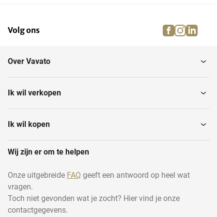
facebook
instagra
linke
pi
Volg ons
Schuttingen
Plantverzorging
Over Vavato
Zwem & spabaden
Rolluiken
Ik wil verkopen
Windschermen
Parasols
Ik wil kopen
Wij zijn er om te helpen
Zonneschermen
Terrasschermen
Onze uitgebreide
FAQ
geeft een antwoord op heel wat
vragen.
Markiezen
Schaduwdoeken
Toch niet gevonden wat je zocht? Hier vind je onze
contactgegevens.