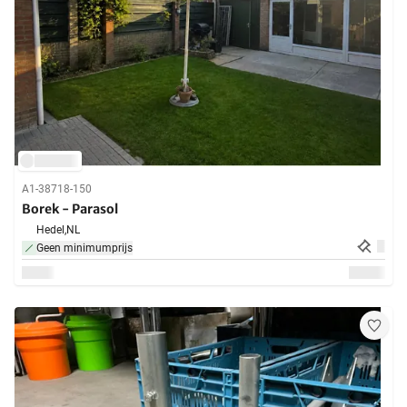
A1-38718-150
Borek - Parasol
Hedel,
NL
Geen minimumprijs