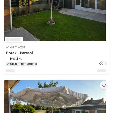
A1-38717-201
Borek - Parasol
Hedel,
NL
Geen minimumprijs