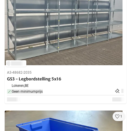
A3-48682-2035
GS3 - Legbordstelling 5x16
Lokeren,
BE
Geen minimumprijs
1