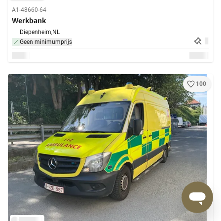
A1-48660-64
Werkbank
Diepenheim,
NL
Geen minimumprijs
100