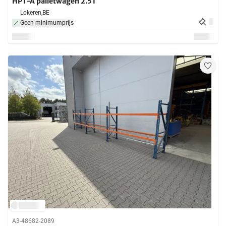
HPT-A palletwagen 2.5T
Lokeren,
BE
Geen minimumprijs
A3-48682-2089