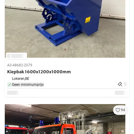
A3-48682-2079
Kiepbak 1600x1200x1000mm
Lokeren,
BE
Geen minimumprijs
94