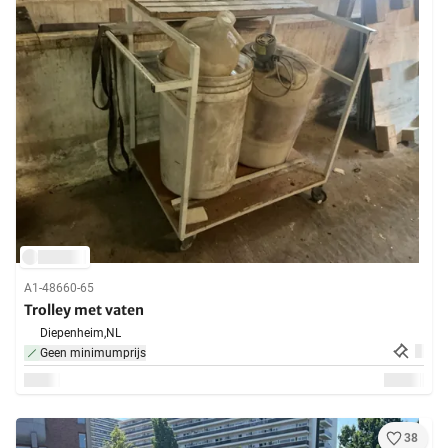
A1-48660-65
Trolley met vaten
Diepenheim,
NL
Geen minimumprijs
38