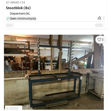
A1-48660-124
Stootblok (8x)
Diepenheim,
NL
Geen minimumprijs
2