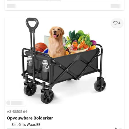
4
A3-48505-64
Opvouwbare Bolderkar
Sint-Gillis-Waas,
BE