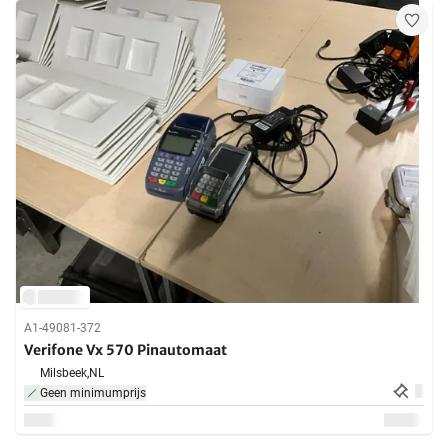
A1-49081-372
Verifone Vx 570 Pinautomaat
Milsbeek,
NL
Geen minimumprijs