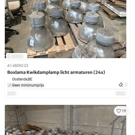
A1-48092-23
Boxlama Kwikdamplamp licht armaturen (24x)
Oostende,
BE
Geen minimumprijs
19