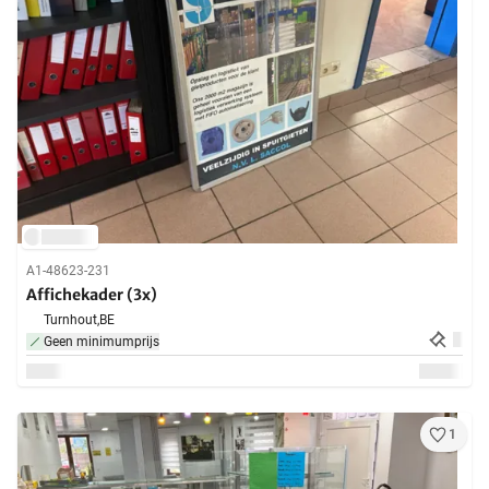
A1-48623-231
Affichekader (3x)
Turnhout,
BE
Geen minimumprijs
1