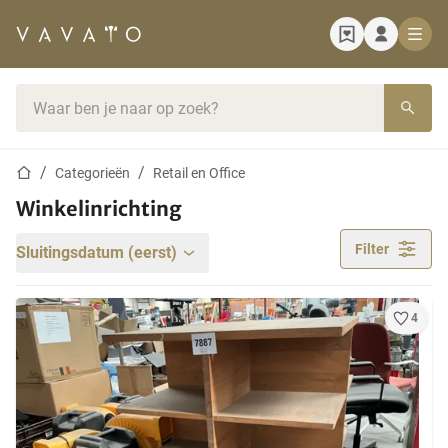
Startpagina
Zoekbalk
Startpagina
Categorieën
Retail en Office
Winkelinrichting
Filter
Sluitingsdatum (eerst)
4