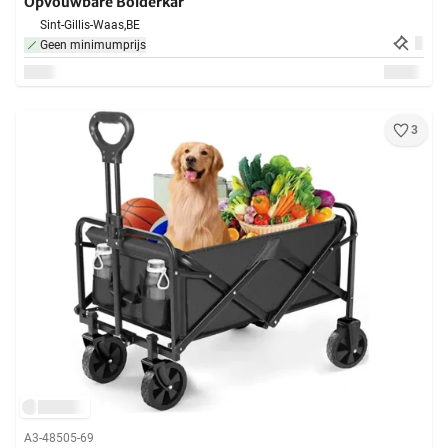
Opvouwbare Bolderkar
Sint-Gillis-Waas,
BE
Geen minimumprijs
3
A3-48505-69