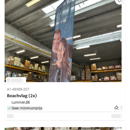
A1-48988-207
Beachvlag (2x)
Lummen,
BE
Geen minimumprijs