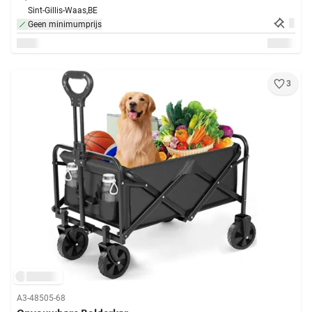
Sint-Gillis-Waas,
BE
Geen minimumprijs
3
A3-48505-68