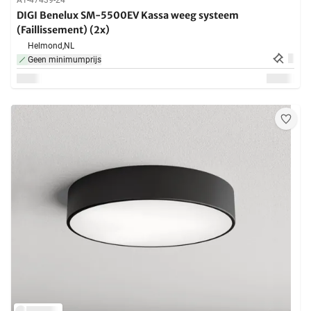
A1-47439-24
DIGI Benelux SM-5500EV Kassa weeg systeem
(Faillissement) (2x)
Helmond,
NL
Geen minimumprijs