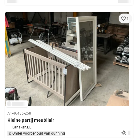
1
A1-46485-258
Kleine partij meubilair
Lanaken,
BE
Onder voorbehoud van gunning