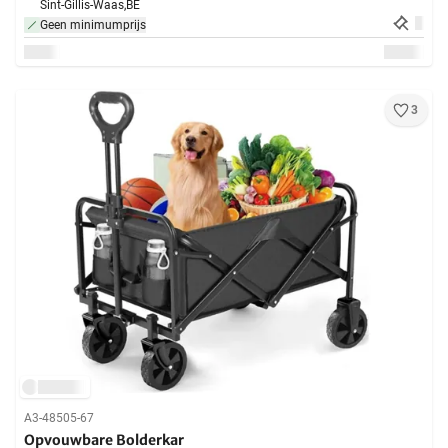
Sint-Gillis-Waas,
BE
Geen minimumprijs
3
A3-48505-67
Opvouwbare Bolderkar