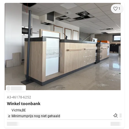
1
A3-46178-6252
Winkel toonbank
Vichte,
BE
Minimumprijs nog niet gehaald