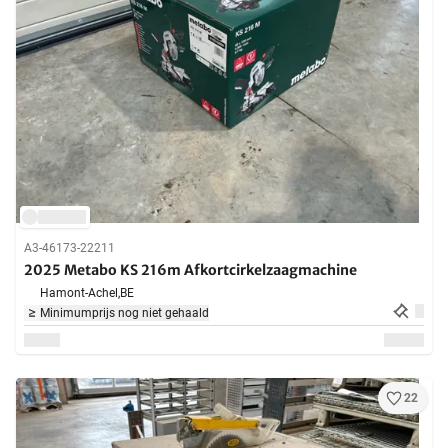
A3-46173-22211
2025 Metabo KS 216m Afkortcirkelzaagmachine
Hamont-Achel,
BE
Minimumprijs nog niet gehaald
22