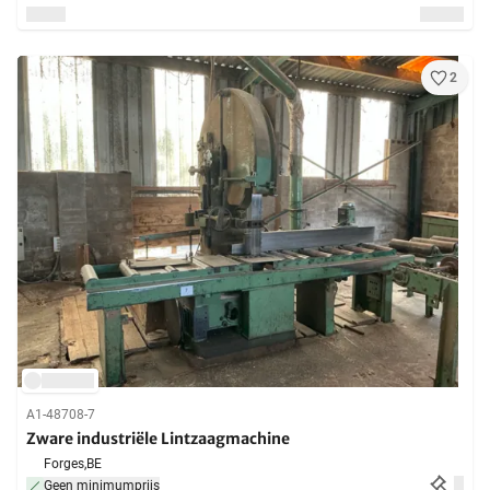
2
A1-48708-7
Zware industriële Lintzaagmachine
Forges,
BE
Geen minimumprijs