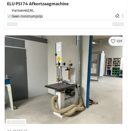
ELU PS174 Afkortzaagmachine
Varsseveld,
NL
Geen minimumprijs
109