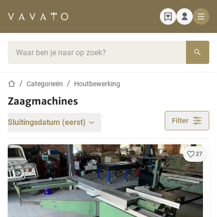
Startpagina
Zoekbalk
Startpagina
Categorieën
Houtbewerking
Zaagmachines
Filter
Sluitingsdatum (eerst)
27