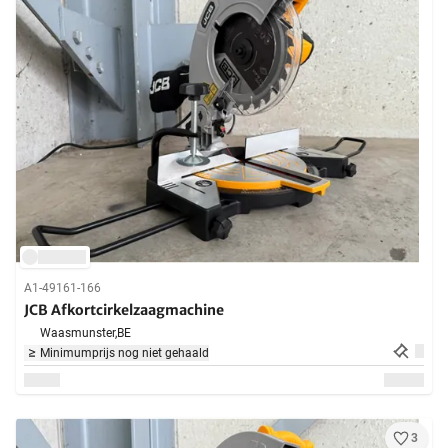
A1-49161-166
JCB Afkortcirkelzaagmachine
Waasmunster,
BE
Minimumprijs nog niet gehaald
3