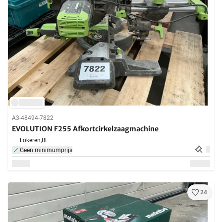
A3-48494-7822
EVOLUTION F255 Afkortcirkelzaagmachine
Lokeren,
BE
Geen minimumprijs
24