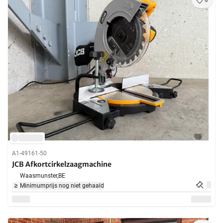
8
A1-49161-50
JCB Afkortcirkelzaagmachine
Waasmunster,
BE
Minimumprijs nog niet gehaald