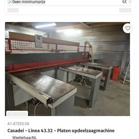
Geen minimumprijs
A1-47353-26
Casadei - Linea 43.32 - Platen opdeelzaagmachine
Westerhaar,
NL