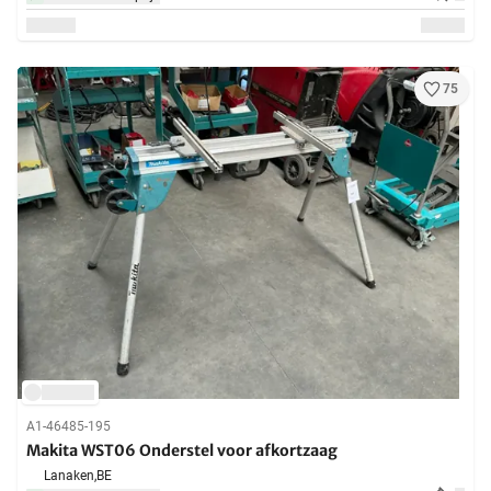
75
A1-46485-195
Makita WST06 Onderstel voor afkortzaag
Lanaken,
BE