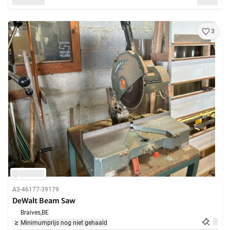
3
A3-46177-39179
DeWalt Beam Saw
Braives,
BE
Minimumprijs nog niet gehaald