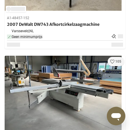
A1-48457-152
2007 DeWalt DW743 Afkortcirkelzaagmachine
Varsseveld,
NL
Geen minimumprijs
105