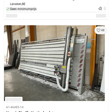
Lanaken,
BE
Geen minimumprijs
48
A1-46485-14