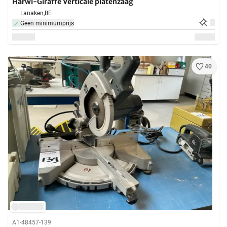
Harwi-Giraffe Verticale platenzaag
Lanaken,
BE
Geen minimumprijs
40
A1-48457-139