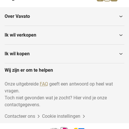
Dressuur-, spring- en...
Brandweermaterialen
Over Vavato
Muziekinstrumenten
Huishouden
Ik wil verkopen
Transport en logistiek
Houtbewerking
Ik wil kopen
Wij zijn er om te helpen
Disposables
Industrie
Onze uitgebreide
FAQ
geeft een antwoord op heel wat
vragen.
Duurzame energie
Dierentoebehoren
Toch niet gevonden wat je zocht? Hier vind je onze
contactgegevens.
Contacteer ons
Cadeauverpakkingen
Cookie instellingen
Garage inventaris