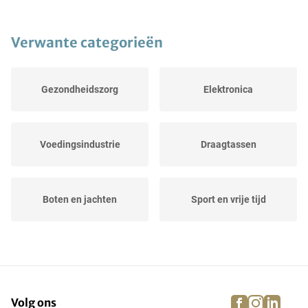
Verwante categorieën
Gezondheidszorg
Elektronica
Voedingsindustrie
Draagtassen
Boten en jachten
Sport en vrije tijd
Landbouw
Evenementen
facebook
instagra
linke
pi
Volg ons