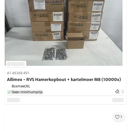
A1-46368-491
Allimex - RVS Hamerkopbout + kartelmoer M8 (10000x)
Boxmeer,
NL
Geen minimumprijs
1