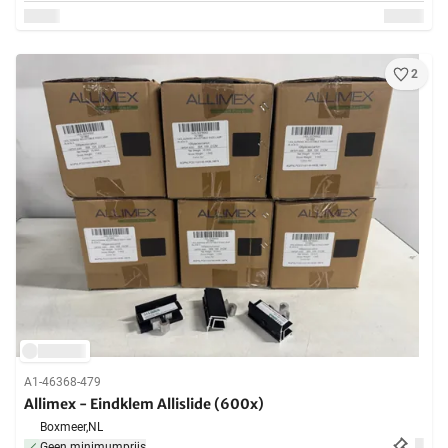
2
A1-46368-479
Allimex - Eindklem Allislide (600x)
Boxmeer,
NL
Geen minimumprijs