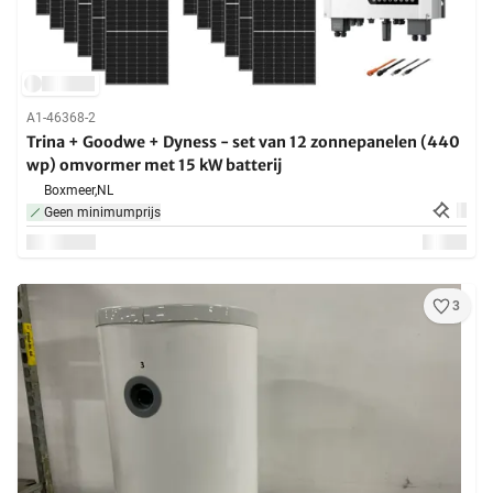
A1-46368-2
Trina + Goodwe + Dyness - set van 12 zonnepanelen (440
wp) omvormer met 15 kW batterij
Boxmeer,
NL
Geen minimumprijs
3