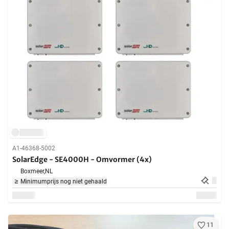
A1-46368-5002
SolarEdge - SE4000H - Omvormer (4x)
Boxmeer,
NL
Minimumprijs nog niet gehaald
11