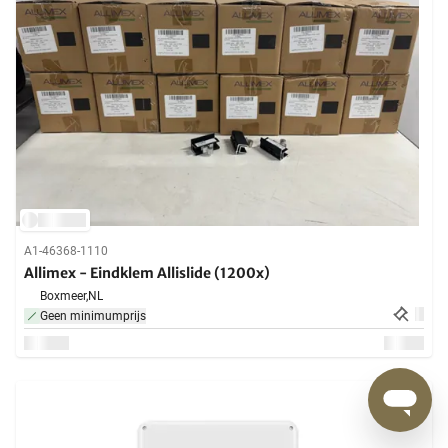
A1-46368-1110
Allimex - Eindklem Allislide (1200x)
Boxmeer,
NL
Geen minimumprijs
13