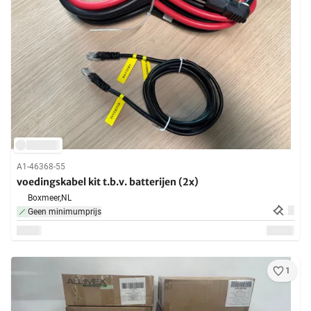
A1-46368-55
voedingskabel kit t.b.v. batterijen (2x)
Boxmeer,
NL
Geen minimumprijs
1