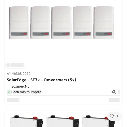
A1-46368-2012
SolarEdge - SE7k - Omvormers (5x)
Boxmeer,
NL
Geen minimumprijs
91