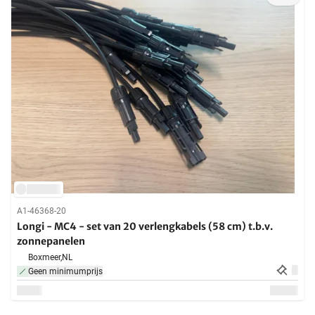
A1-46368-20
Longi - MC4 - set van 20 verlengkabels (58 cm) t.b.v.
zonnepanelen
Boxmeer,
NL
Geen minimumprijs