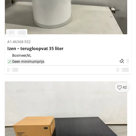
A1-46368-552
Izen - terugloopvat 35 liter
Boxmeer,
NL
Geen minimumprijs
42