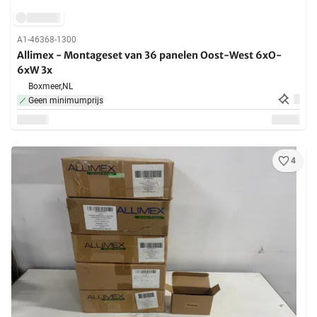
A1-46368-1300
Allimex - Montageset van 36 panelen Oost-West 6xO-
6xW 3x
Boxmeer,
NL
Geen minimumprijs
4