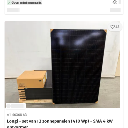
Geen minimumprijs
43
A1-46368-63
Longi - set van 12 zonnepanelen (410 Wp) - SMA 4 kW
omvormer