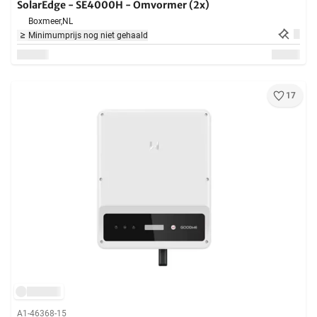
SolarEdge - SE4000H - Omvormer (2x)
Boxmeer,
NL
Minimumprijs nog niet gehaald
17
A1-46368-15