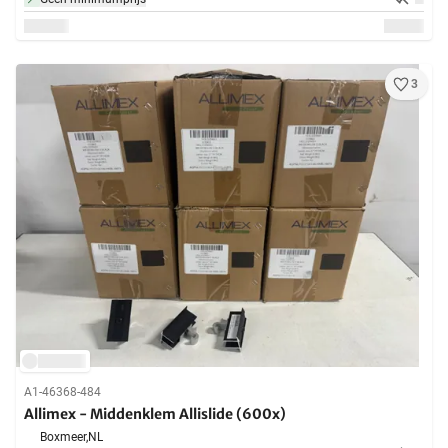
3
A1-46368-484
Allimex - Middenklem Allislide (600x)
Boxmeer,
NL