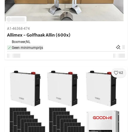
A1-46368-474
Allimex - Golfhaak Allin (600x)
Boxmeer,
NL
Geen minimumprijs
62