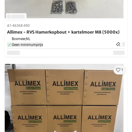
A1-46368-490
Allimex - RVS Hamerkopbout + kartelmoer M8 (5000x)
Boxmeer,
NL
Geen minimumprijs
1