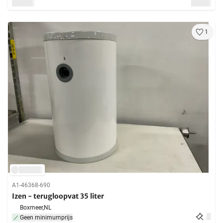
1
A1-46368-690
Izen - terugloopvat 35 liter
Boxmeer,
NL
Geen minimumprijs