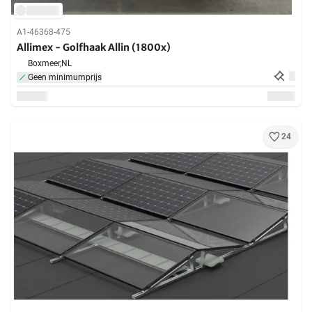
A1-46368-475
Allimex - Golfhaak Allin (1800x)
Boxmeer,
NL
Geen minimumprijs
24