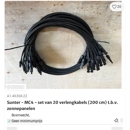
20
A1-46368-22
Sunter - MC4 - set van 20 verlengkabels (200 cm) t.b.v.
zonnepanelen
Boxmeer,
NL
Geen minimumprijs