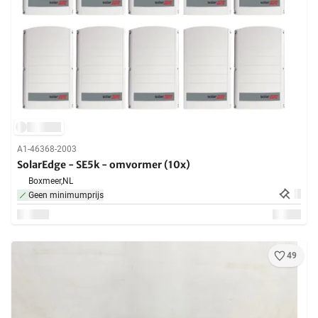
A1-46368-2003
SolarEdge - SE5k - omvormer (10x)
Boxmeer,
NL
Geen minimumprijs
49