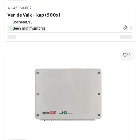
A1-46368-607
Van de Valk - kap (500x)
Boxmeer,
NL
Geen minimumprijs
3