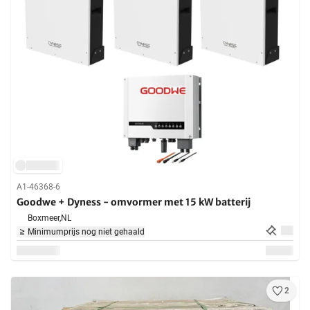
A1-46368-6
Goodwe + Dyness - omvormer met 15 kW batterij
Boxmeer,
NL
Minimumprijs nog niet gehaald
2