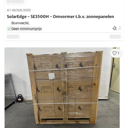
A1-46368-3000
SolarEdge - SE3500H - Omvormer t.b.v. zonnepanelen
Boxmeer,
NL
Geen minimumprijs
1