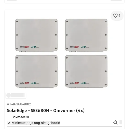
4
A1-46368-4002
SolarEdge - SE3680H - Omvormer (4x)
Boxmeer,
NL
Minimumprijs nog niet gehaald