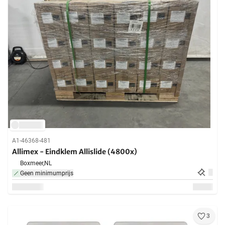
A1-46368-481
Allimex - Eindklem Allislide (4800x)
Boxmeer,
NL
Geen minimumprijs
3