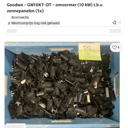
Goodwe - GW10KT-DT - omvormer (10 kW) t.b.v.
zonnepanelen (5x)
Boxmeer,
NL
Minimumprijs nog niet gehaald
4