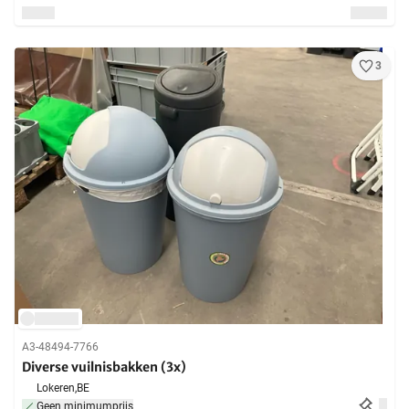
3
A3-48494-7766
Diverse vuilnisbakken (3x)
Lokeren,
BE
Geen minimumprijs