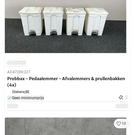
A3-47200-227
Probbax - Pedaalemmer - Afvalemmers & prullenbakken
(4x)
Stekene,
BE
Geen minimumprijs
10