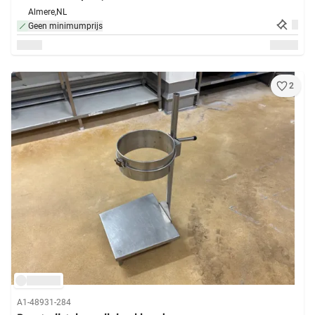
Almere,
NL
Geen minimumprijs
2
A1-48931-284