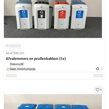
A3-47200-231
Afvalemmers en prullenbakken (5x)
Stekene,
BE
Geen minimumprijs
1