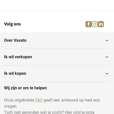
Wassen & drogen
Levensmiddelen
facebook
instagra
linke
pi
Volg ons
Wijnen
Vaatwastabletten
Over Vavato
Dweilrobots
Toiletpapier
Ik wil verkopen
Stoomreinigers
Dweilen
Ik wil kopen
Afvalemmers en
Wij zijn er om te helpen
Afdruiprekken
prullenbakken
Onze uitgebreide
FAQ
geeft een antwoord op heel wat
vragen.
Ruitenreiniger
Dweilen
Toch niet gevonden wat je zocht? Hier vind je onze