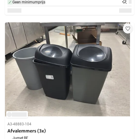
Geen minimumprijs
A3-48883-104
Afvalemmers (3x)
Jumet,
BE