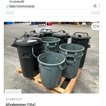
Kruibeke,
BE
Geen minimumprijs
8
A1-48473-27
Afvalemmer (10x)