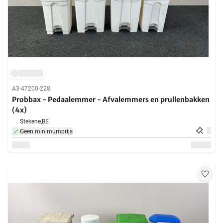
A3-47200-228
Probbax - Pedaalemmer - Afvalemmers en prullenbakken
(4x)
Stekene,
BE
Geen minimumprijs