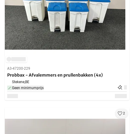
A3-47200-229
Probbax - Afvalemmers en prullenbakken (4x)
Stekene,
BE
Geen minimumprijs
2