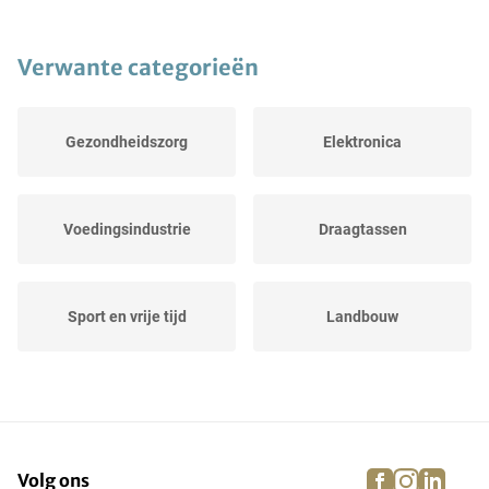
Verwante categorieën
Gezondheidszorg
Elektronica
Voedingsindustrie
Draagtassen
Sport en vrije tijd
Landbouw
Evenementen
Dressuur-, spring- en...
facebook
instagra
linke
pi
Volg ons