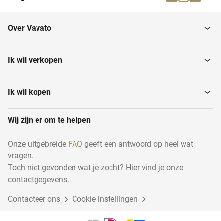
Brandweermaterialen
Muziekinstrumenten
Over Vavato
Huishouden
Transport en logistiek
Ik wil verkopen
Installatiemateriaal
Houtbewerking
Ik wil kopen
Wij zijn er om te helpen
Disposables
Industrie
Onze uitgebreide
FAQ
geeft een antwoord op heel wat
vragen.
Duurzame energie
Dierentoebehoren
Toch niet gevonden wat je zocht? Hier vind je onze
contactgegevens.
Contacteer ons
Cadeauverpakkingen
Cookie instellingen
Garage inventaris