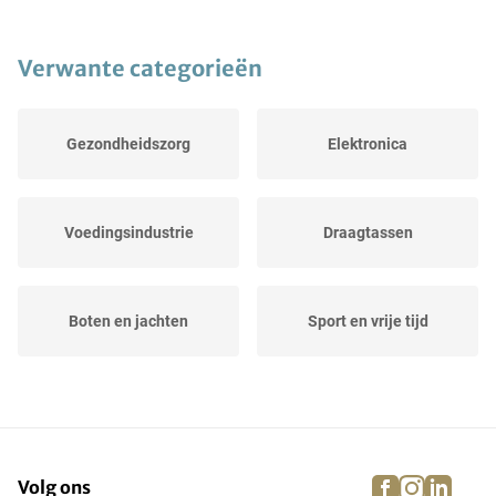
Verwante categorieën
Gezondheidszorg
Elektronica
Voedingsindustrie
Draagtassen
Boten en jachten
Sport en vrije tijd
Landbouw
Evenementen
facebook
instagra
linke
pi
Volg ons