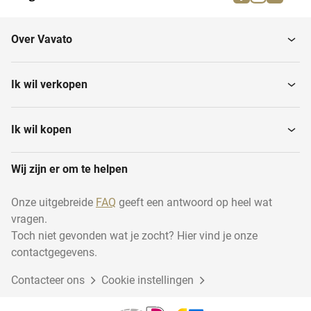
Dressuur-, spring- en...
Brandweermaterialen
Over Vavato
Muziekinstrumenten
Huishouden
Ik wil verkopen
Transport en logistiek
Installatiemateriaal
Ik wil kopen
Wij zijn er om te helpen
Houtbewerking
Disposables
Onze uitgebreide
FAQ
geeft een antwoord op heel wat
vragen.
Industrie
Duurzame energie
Toch niet gevonden wat je zocht? Hier vind je onze
contactgegevens.
Contacteer ons
Dierentoebehoren
Cookie instellingen
Cadeauverpakkingen