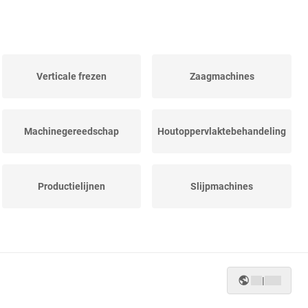
Verticale frezen
Zaagmachines
Machinegereedschap
Houtoppervlaktebehandeling
Productielijnen
Slijpmachines
Vlakbanken
Breedbandschaafmachines
|
Diverse schaaf- en...
CNC-schaafmachines