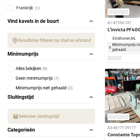
Frankrijk
(1)
Vind kavels in de buurt
A1-47356-101
L’invicta PF40
Eindhoven,
NL
Resultaten filteren op stad en afstand
Minimumprijs no
gehaald
Minimumprijs
Alles bekijken
(
9
)
Geen minimumprijs
(
7
)
Minimumprijs niet gehaald
(
2
)
Sluitingstijd
Selecteer sluitingstijd
A3-46177-39177
Categorieën
Constante Top