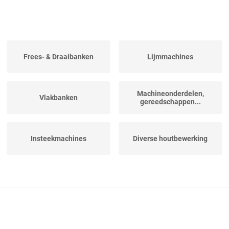
Frees- & Draaibanken
Lijmmachines
Machineonderdelen,
Vlakbanken
gereedschappen...
Insteekmachines
Diverse houtbewerking
Tafel- en
Vierzijdige profileer- en...
spilfreesmachines
Gecombineerde
Vandiktebanken
vlakvandiktebanken