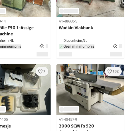
0-14
A1-48660-5
ölle F50 1-Assige
Wadkin Vlakbank
achine
nheim,
NL
Diepenheim,
NL
minimumprijs
Geen minimumprijs
7
102
7-105
A1-48457-9
lmesje
2000 SCM Fs 520