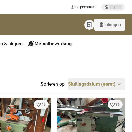
|
Helpcentrum
Inloggen
n & slapen
Metaalbewerking
Sorteren op:
Sluitingsdatum (eerst)
45
36