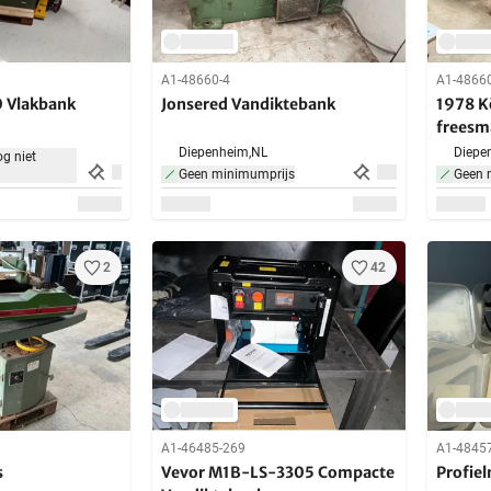
A1-48660-4
A1-4866
0 Vlakbank
Jonsered Vandiktebank
1978 K
freesm
Diepenheim,
NL
Diepe
g niet
Geen minimumprijs
Geen 
2
42
A1-46485-269
A1-4845
s
Vevor M1B-LS-3305 Compacte
Profie