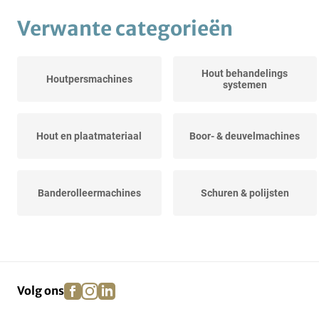
Verwante categorieën
Hout behandelings
Houtpersmachines
systemen
Hout en plaatmateriaal
Boor- & deuvelmachines
Banderolleermachines
Schuren & polijsten
Extractie, versnippering &
CNC-machinecentra
drogen
facebook
instagram
linkedin
pinterest
Volg ons
Kantelspilfreesmachines
Spindelvormers