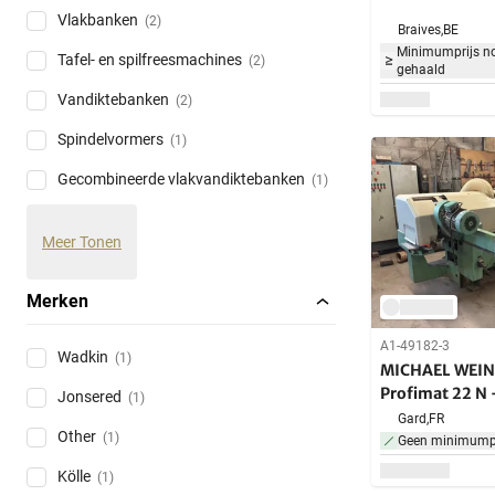
Vlakbanken
(2)
Braives,
BE
Minimumprijs no
Tafel- en spilfreesmachines
(2)
gehaald
Vandiktebanken
(2)
Spindelvormers
(1)
Gecombineerde vlakvandiktebanken
(1)
Meer Tonen
Merken
A1-49182-3
Wadkin
(1)
MICHAEL WEINI
Profimat 22 N 
Jonsered
(1)
gietmachine
Gard,
FR
Other
(1)
Geen minimumpr
Kölle
(1)