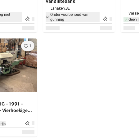
Vandiktebank
Lanaken,
BE
Varsse
g niet
Onder voorbehoud van
gunning
Geen 
1
G - 1991 -
- Vierhoekige
ijs