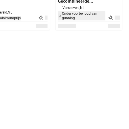
Gecombineerde
vlakvandiktebank
Varsseveld,
NL
veld,
NL
Onder voorbehoud van
minimumprijs
gunning