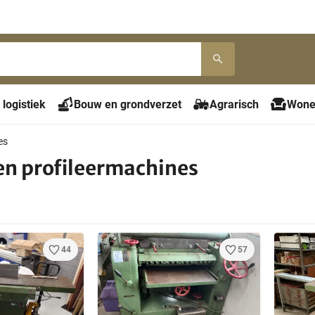
 logistiek
Bouw en grondverzet
Agrarisch
Wone
es
en profileermachines
44
57