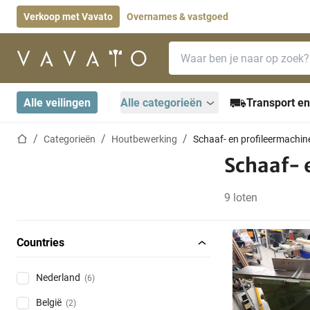
Verkoop met Vavato
Overnames & vastgoed
Zoekbalk
Startpagina
Alle veilingen
Alle categorieën
Transport en
Startpagina
Categorieën
Houtbewerking
Schaaf- en profileermachin
Schaaf- 
9 loten
Countries
Nederland
(6)
België
(2)