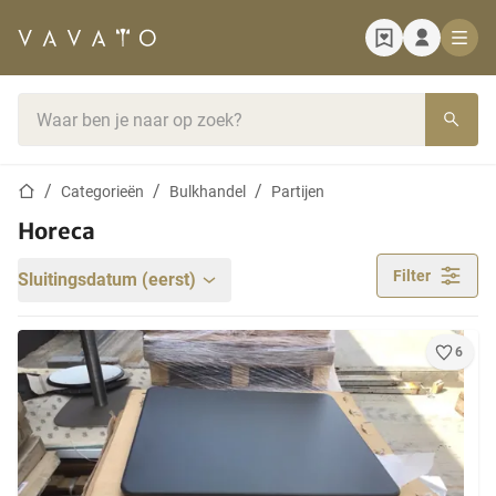
Startpagina
Zoekbalk
Startpagina
Categorieën
Bulkhandel
Partijen
Horeca
Filter
Sluitingsdatum (eerst)
6