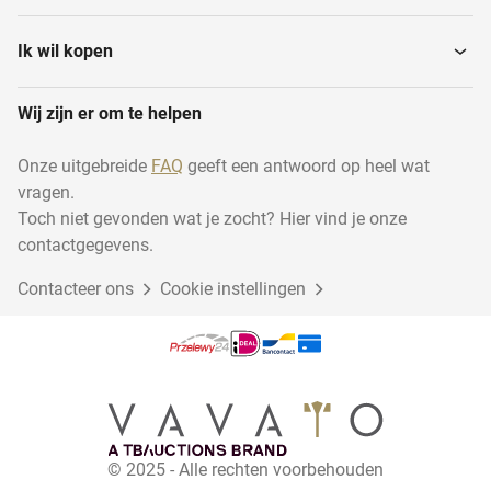
Transport en logistiek
Installatiemateriaal
Ik wil kopen
Wij zijn er om te helpen
Houtbewerking
Disposables
Onze uitgebreide
FAQ
geeft een antwoord op heel wat
vragen.
Industrie
Duurzame energie
Toch niet gevonden wat je zocht? Hier vind je onze
contactgegevens.
Contacteer ons
Dierentoebehoren
Cookie instellingen
Cadeauverpakkingen
Garage inventaris
Schoolinventaris
Fietsen
Overige partijen
© 2025 - Alle rechten voorbehouden