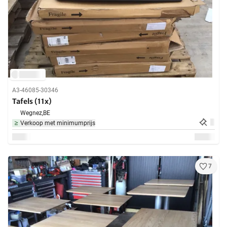
A3-46085-30346
Tafels (11x)
Wegnez,
BE
Verkoop met minimumprijs
7