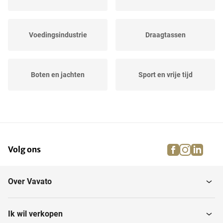
Voedingsindustrie
Draagtassen
Boten en jachten
Sport en vrije tijd
Landbouw
Evenementen
facebook
instagra
linke
pi
Volg ons
Dressuur-, spring- en...
Brandweermaterialen
Over Vavato
Muziekinstrumenten
Huishouden
Ik wil verkopen