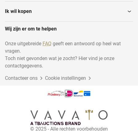
Stationaire
Lasapparatuur
schuurmachines
Ik wil kopen
Wij zijn er om te helpen
Freesmachines
Buig- en vouwmachines
Onze uitgebreide
FAQ
geeft een antwoord op heel wat
vragen.
Machinegereedschap
Draaibanken
Toch niet gevonden wat je zocht? Hier vind je onze
contactgegevens.
Contacteer ons
Slijpmachines
Cookie instellingen
Boormachines
EDM-machines
Persen
Machineonderdelen,
Metalen voorraad
© 2025 - Alle rechten voorbehouden
gereedschappen...