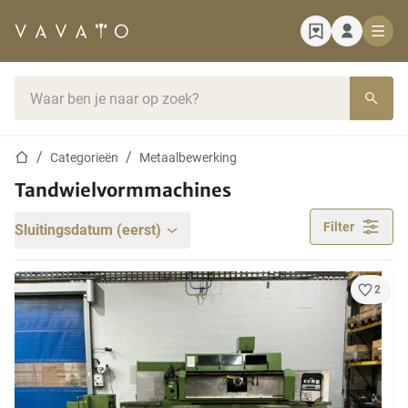
Startpagina
Zoekbalk
Startpagina
Categorieën
Metaalbewerking
Tandwielvormmachines
Filter
Sluitingsdatum (eerst)
2