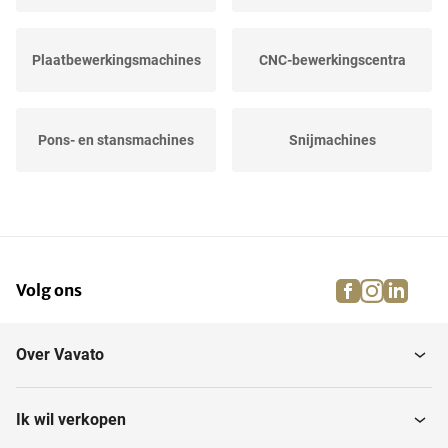
Plaatbewerkingsmachines
CNC-bewerkingscentra
Pons- en stansmachines
Snijmachines
Oppervlaktebehandeling
Smeedmachines
van metaal
facebook
instagra
linke
pi
Volg ons
Productielijnen
Straalmachines
Over Vavato
3D-printen
Kotterbanken
Ik wil verkopen