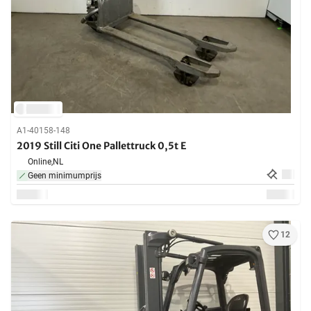
A1-40158-148
2019 Still Citi One Pallettruck 0,5t E
Online,
NL
Geen minimumprijs
12