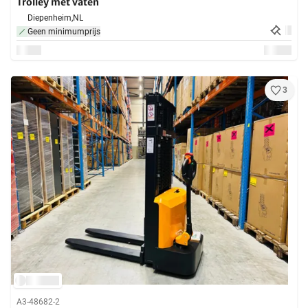
Trolley met vaten
Diepenheim,
NL
Geen minimumprijs
3
A3-48682-2