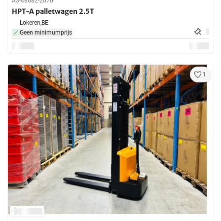
A3-48682-2070
HPT-A palletwagen 2.5T
Lokeren,
BE
Geen minimumprijs
1