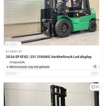
A1-40391-41
2026 EP EFXZ-251 2500KG Vorkheftruck Led display
Cruquius,
NL
Minimumprijs nog niet gehaald
11