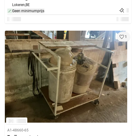
Lokeren,
BE
Geen minimumprijs
1
A1-48660-65