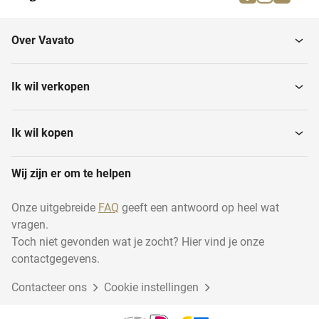
Printplaat (pcb) industrie
Grafische machines
Over Vavato
Farmaceutische,
Verven en wassen
cosmetische en...
Ik wil verkopen
Kaarsenproductiemachines
Luchtkoeling en...
Ik wil kopen
Wij zijn er om te helpen
Diverse textielmachines
Houtframe constructies
Onze uitgebreide
FAQ
geeft een antwoord op heel wat
vragen.
Glas- en
Reiniging en hygiëne
natuursteenbewerking
Toch niet gevonden wat je zocht? Hier vind je onze
contactgegevens.
Voorraden kunststof en
Procesapparatuur en
Contacteer ons
Cookie instellingen
rubber
machines