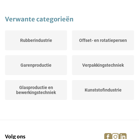
Verwante categorieën
Rubberindustrie
Offset- en rotatiepersen
Garenproductie
Verpakkingstechniek
Glasproductie en
Kunststofindustrie
bewerkingstechniek
Voorraden grafische
Legermaterialen
industrie
facebook
instagra
linke
pi
Volg ons