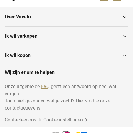
Brandweermaterialen
Muziekinstrumenten
Over Vavato
Huishouden
Transport en logistiek
Ik wil verkopen
Installatiemateriaal
Houtbewerking
Ik wil kopen
Wij zijn er om te helpen
Disposables
Industrie
Onze uitgebreide
FAQ
geeft een antwoord op heel wat
vragen.
Duurzame energie
Dierentoebehoren
Toch niet gevonden wat je zocht? Hier vind je onze
contactgegevens.
Contacteer ons
Cadeauverpakkingen
Cookie instellingen
Garage inventaris