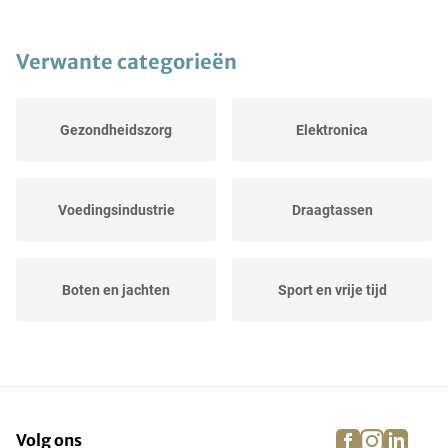
Verwante categorieën
Gezondheidszorg
Elektronica
Voedingsindustrie
Draagtassen
Boten en jachten
Sport en vrije tijd
Landbouw
Evenementen
facebook
instagra
linke
pi
Volg ons