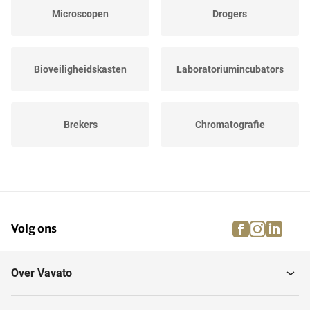
Microscopen
Drogers
Bioveiligheidskasten
Laboratoriumincubators
Brekers
Chromatografie
Zuurkasten
Precisieweegschalen
facebook
instagra
linke
pi
Volg ons
Schoonmaakapparatuur
Laboratoriumkoelkasten
Over Vavato
Laminaire flowkasten
Analytische apparatuur