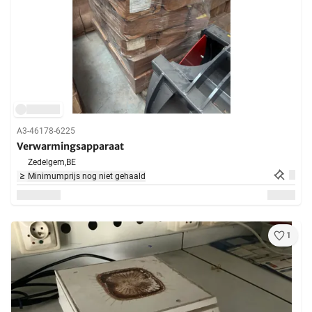
A3-46178-6225
Verwarmingsapparaat
Zedelgem,
BE
Minimumprijs nog niet gehaald
1