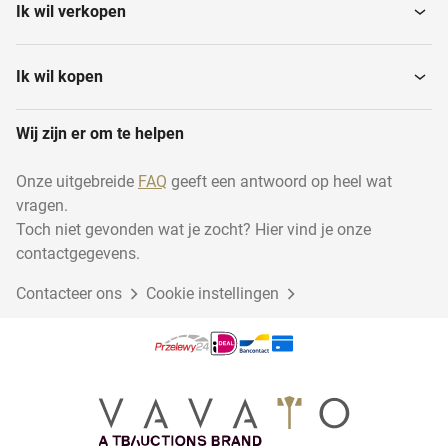
Ik wil verkopen
Centrifuges
Schudders
Ik wil kopen
Wij zijn er om te helpen
Hplc- en uhplc-systemen
Laboratoriumvriezers
Onze uitgebreide
FAQ
geeft een antwoord op heel wat
vragen.
Laboratoriumovens
Hplc-pompen
Toch niet gevonden wat je zocht? Hier vind je onze
contactgegevens.
Contacteer ons
Luchtdrogers
Cookie instellingen
Mengapparatuur
Weegschalen
Hplc-kolommen