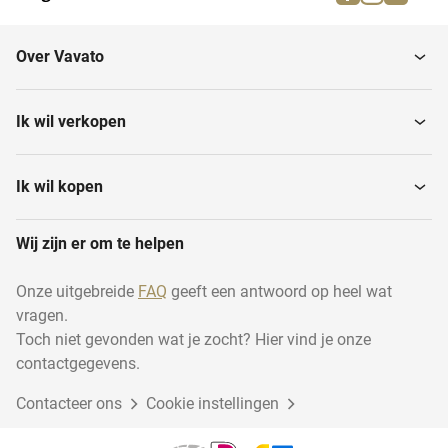
Schoonmaakapparatuur
Laboratoriumkoelkasten
Over Vavato
Laminaire flowkasten
Analytische apparatuur
Ik wil verkopen
Centrifuges
Schudders
Ik wil kopen
Wij zijn er om te helpen
Hplc- en uhplc-systemen
Laboratoriumvriezers
Onze uitgebreide
FAQ
geeft een antwoord op heel wat
vragen.
Laboratoriumovens
Hplc-pompen
Toch niet gevonden wat je zocht? Hier vind je onze
contactgegevens.
Contacteer ons
Luchtdrogers
Cookie instellingen
Verwarmingsapparatuur