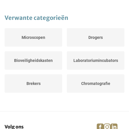
Verwante categorieën
Microscopen
Drogers
Bioveiligheidskasten
Laboratoriumincubators
Brekers
Chromatografie
Zuurkasten
Precisieweegschalen
facebook
instagra
linke
pi
Volg ons