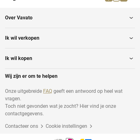
Laboratoriumkoelkasten
Laminaire flowkasten
Over Vavato
Analytische apparatuur
Centrifuges
Ik wil verkopen
Schudders
Hplc- en uhplc-systemen
Ik wil kopen
Wij zijn er om te helpen
Laboratoriumvriezers
Laboratoriumovens
Onze uitgebreide
FAQ
geeft een antwoord op heel wat
vragen.
Hplc-pompen
Luchtdrogers
Toch niet gevonden wat je zocht? Hier vind je onze
contactgegevens.
Contacteer ons
Verwarmingsapparatuur
Cookie instellingen
Mengapparatuur