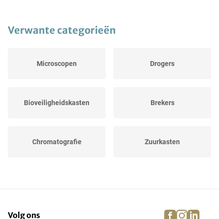
Verwante categorieën
Microscopen
Drogers
Bioveiligheidskasten
Brekers
Chromatografie
Zuurkasten
Precisieweegschalen
Schoonmaakapparatuur
facebook
instagra
linke
pi
Volg ons