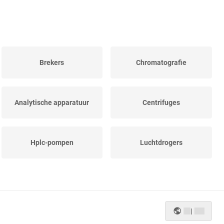
Brekers
Chromatografie
Analytische apparatuur
Centrifuges
Hplc-pompen
Luchtdrogers
Glaswerk
Thermo-desinfectoren
|
Rookanalyzers
Laboratoriummeubilair