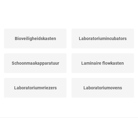
Bioveiligheidskasten
Laboratoriumincubators
Schoonmaakapparatuur
Laminaire flowkasten
Laboratoriumvriezers
Laboratoriumovens
Weegschalen
Hplc-kolommen
Waterbaden
Afzuigkappen