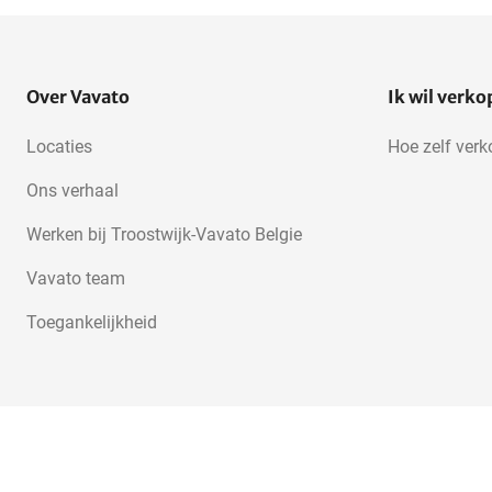
laboratoriumapparatuur
Spectrofotometers
Massaspectrometers
Over Vavato
Ik wil verk
Locaties
Hoe zelf ver
Ons verhaal
Werken bij Troostwijk-Vavato Belgie
Vavato team
Toegankelijkheid