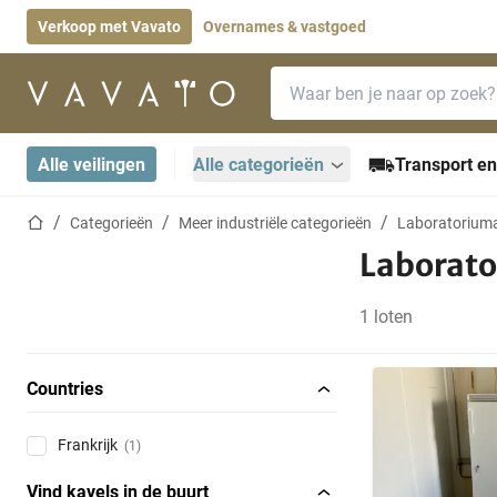
Verkoop met Vavato
Overnames & vastgoed
Zoekbalk
Startpagina
Alle veilingen
Alle categorieën
Transport en
Startpagina
Categorieën
Meer industriële categorieën
Laboratorium
Laborato
1 loten
Countries
Frankrijk
(1)
Vind kavels in de buurt