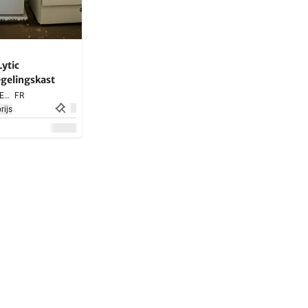
Lytic
gelingskast
SARLAT LA CANEDA,
FR
ijs