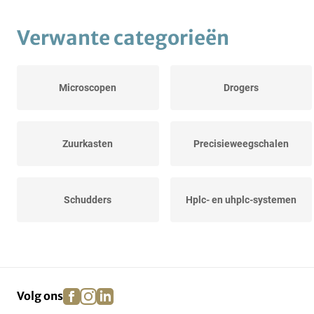
Verwante categorieën
Microscopen
Drogers
Zuurkasten
Precisieweegschalen
Schudders
Hplc- en uhplc-systemen
Verwarmingsapparatuur
Mengapparatuur
facebook
instagram
linkedin
pinterest
Volg ons
Overig
Roerders