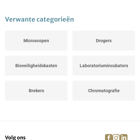
Verwante categorieën
Microscopen
Drogers
Bioveiligheidskasten
Laboratoriumincubators
Brekers
Chromatografie
Zuurkasten
Precisieweegschalen
facebook
instagra
linke
pi
Volg ons