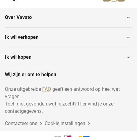
Schoonmaakapparatuur
Laboratoriumkoelkasten
Over Vavato
Laminaire flowkasten
Analytische apparatuur
Ik wil verkopen
Centrifuges
Hplc- en uhplc-systemen
Ik wil kopen
Wij zijn er om te helpen
Laboratoriumvriezers
Laboratoriumovens
Onze uitgebreide
FAQ
geeft een antwoord op heel wat
vragen.
Hplc-pompen
Luchtdrogers
Toch niet gevonden wat je zocht? Hier vind je onze
contactgegevens.
Contacteer ons
Verwarmingsapparatuur
Cookie instellingen
Mengapparatuur