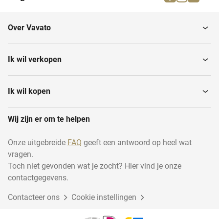
Betonplex
Iroko
Over Vavato
Esdoorn
Teak
Ik wil verkopen
Eiken balken en
Grenen
boomstammen
Ik wil kopen
Wij zijn er om te helpen
Douglas
Spaanplaten
Onze uitgebreide
FAQ
geeft een antwoord op heel wat
vragen.
Bamboe
Rabatdelen
Toch niet gevonden wat je zocht? Hier vind je onze
contactgegevens.
Contacteer ons
Kersen
Cookie instellingen
Redwood