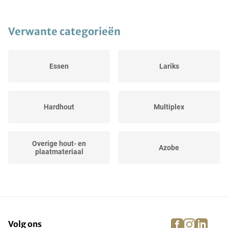
Verwante categorieën
Essen
Lariks
Hardhout
Multiplex
Overige hout- en
Azobe
plaatmateriaal
Merbau
Jatoba
facebook
instagra
linke
pi
Volg ons