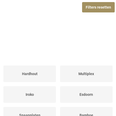
Filters resetten
Hardhout
Multiplex
Iroko
Esdoorn
Spaanplaten
Bamboe