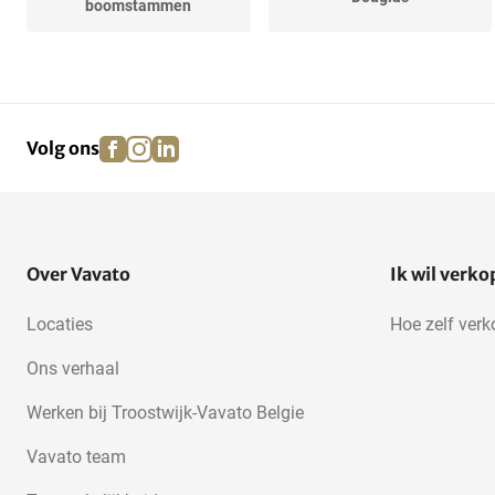
boomstammen
Redwood
Onderlaag
facebook
instagram
linkedin
pinterest
Volg ons
Meranti
Eiken, Europees
Osb
Over Vavato
Ik wil verk
Locaties
Hoe zelf ver
Ons verhaal
Werken bij Troostwijk-Vavato Belgie
Vavato team