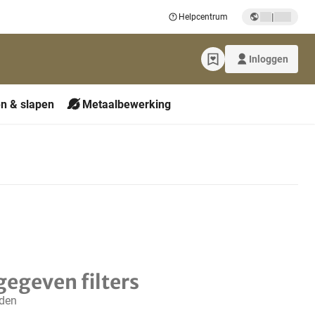
|
Helpcentrum
Inloggen
n & slapen
Metaalbewerking
gegeven filters
nden