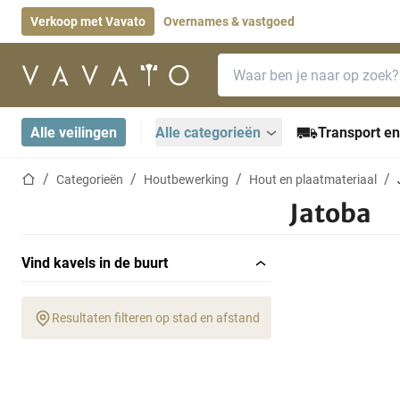
Verkoop met Vavato
Overnames & vastgoed
Zoekbalk
Startpagina
Alle veilingen
Alle categorieën
Transport en
Startpagina
Categorieën
Houtbewerking
Hout en plaatmateriaal
Jatoba
Vind kavels in de buurt
Resultaten filteren op stad en afstand