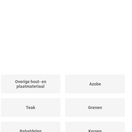
Overige hout- en
Azobe
plaatmateriaal
Teak
Grenen
Rabatdelen
Kersen