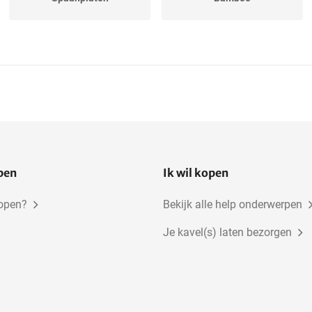
Eiken, Amerikaans
MDF
Beuken
Iepen
open
Ik wil kopen
kopen?
Bekijk alle help onderwerpen
Je kavel(s) laten bezorgen