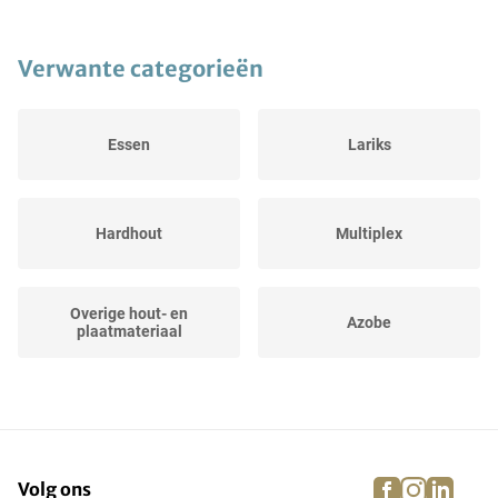
Verwante categorieën
Essen
Lariks
Hardhout
Multiplex
Overige hout- en
Azobe
plaatmateriaal
Merbau
Jatoba
facebook
instagra
linke
pi
Volg ons