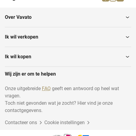
Betonplex
Iroko
Over Vavato
Esdoorn
Teak
Ik wil verkopen
Eiken balken en
Grenen
boomstammen
Ik wil kopen
Wij zijn er om te helpen
Douglas
Spaanplaten
Onze uitgebreide
FAQ
geeft een antwoord op heel wat
vragen.
Bamboe
Rabatdelen
Toch niet gevonden wat je zocht? Hier vind je onze
contactgegevens.
Contacteer ons
Kersen
Cookie instellingen
Redwood