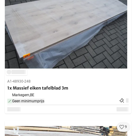
A1-48930-248
1x Massief eiken tafelblad 3m
Markegem,
BE
Geen minimumprijs
9