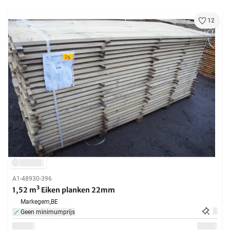
12
A1-48930-396
1,52 m³ Eiken planken 22mm
Markegem,
BE
Geen minimumprijs