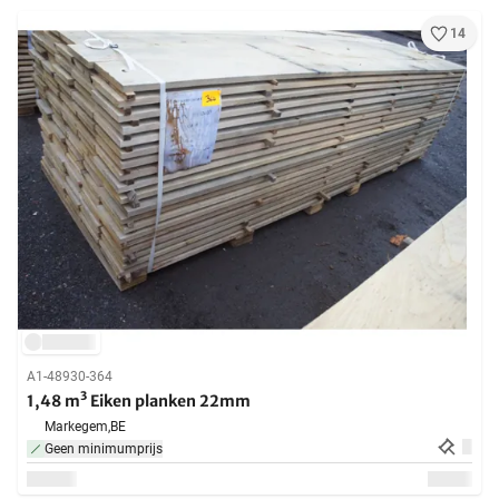
14
A1-48930-364
1,48 m³ Eiken planken 22mm
Markegem,
BE
Geen minimumprijs