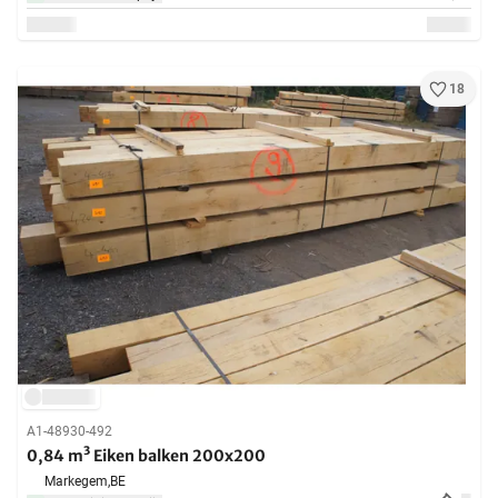
18
A1-48930-492
0,84 m³ Eiken balken 200x200
Markegem,
BE