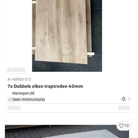
A1-48930-572
7x Dubbele eiken traptreden 40mm
Markegem,
BE
Geen minimumprijs
13