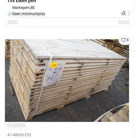
15x Eiken pen
Markegem,
BE
Geen minimumprijs
8
A1-48930-253