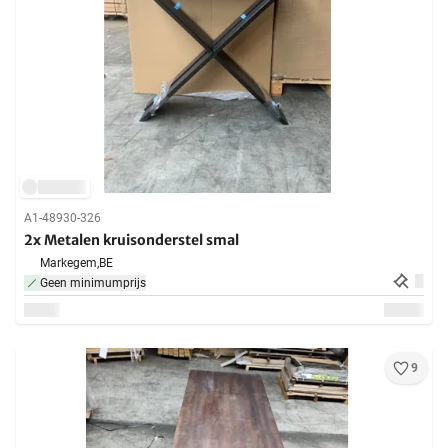
A1-48930-326
2x Metalen kruisonderstel smal
Markegem,
BE
Geen minimumprijs
9