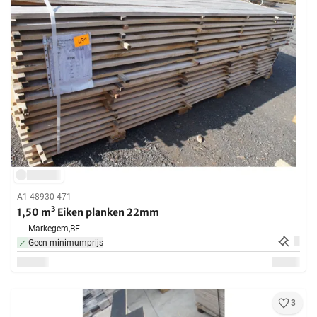
A1-48930-471
1,50 m³ Eiken planken 22mm
Markegem,
BE
Geen minimumprijs
3