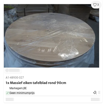
3
A1-48930-327
1x Massief eiken tafelblad rond 90cm
Markegem,
BE
Geen minimumprijs