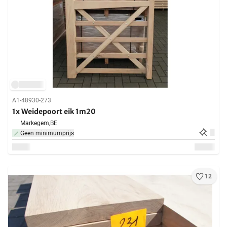
A1-48930-273
1x Weidepoort eik 1m20
Markegem,
BE
Geen minimumprijs
12