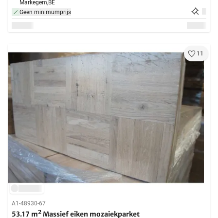
Markegem,
BE
Geen minimumprijs
11
A1-48930-67
53.17 m² Massief eiken mozaiekparket