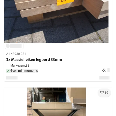
A1-48930-231
3x Massief eiken legbord 33mm
Markegem,
BE
Geen minimumprijs
10