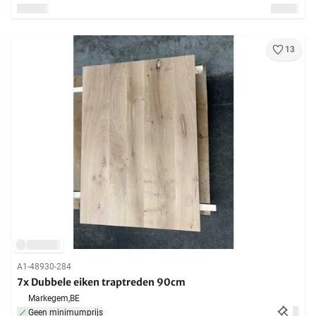
13
A1-48930-284
7x Dubbele eiken traptreden 90cm
Markegem,
BE
Geen minimumprijs