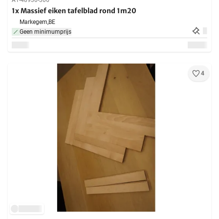
A1-48930-306
1x Massief eiken tafelblad rond 1m20
Markegem,
BE
Geen minimumprijs
4