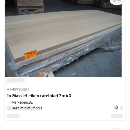
15
A1-48930-281
1x Massief eiken tafelblad 2m40
Markegem,
BE
Geen minimumprijs