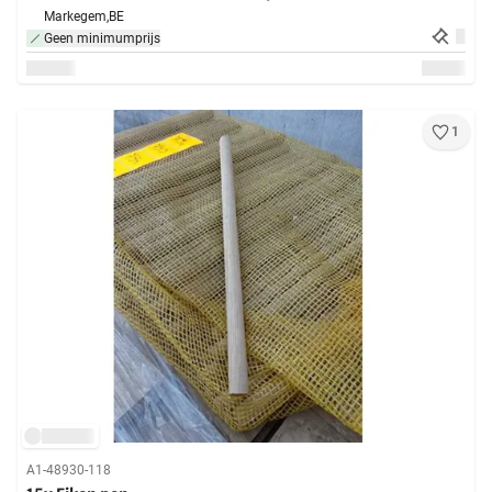
Markegem,
BE
Geen minimumprijs
1
A1-48930-118