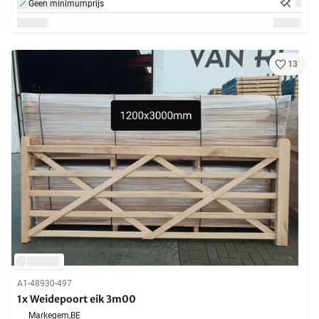
Geen minimumprijs
13
A1-48930-497
1x Weidepoort eik 3m00
Markegem,
BE