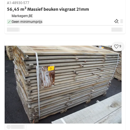
A1-48930-577
56,45 m² Massief beuken visgraat 21mm
Markegem,
BE
Geen minimumprijs
9