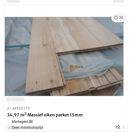
20
A1-48930-175
34,97 m² Massief eiken parket 15mm
Markegem,
BE
Geen minimumprijs