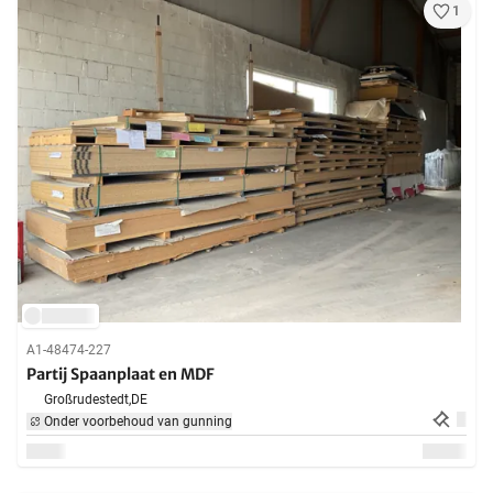
1
A1-48474-227
Partij Spaanplaat en MDF
Großrudestedt,
DE
Onder voorbehoud van gunning