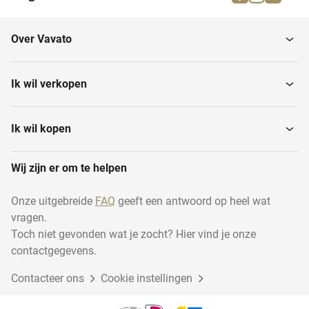
Betonplex
Iroko
Over Vavato
Esdoorn
Teak
Ik wil verkopen
Eiken balken en
Grenen
boomstammen
Ik wil kopen
Wij zijn er om te helpen
Douglas
Bamboe
Onze uitgebreide
FAQ
geeft een antwoord op heel wat
vragen.
Rabatdelen
Kersen
Toch niet gevonden wat je zocht? Hier vind je onze
contactgegevens.
Contacteer ons
Redwood
Cookie instellingen
Onderlaag