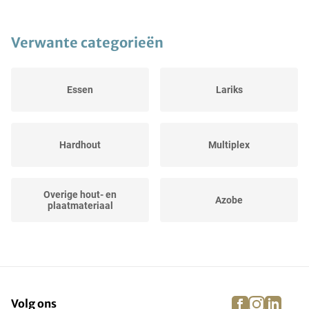
Verwante categorieën
Essen
Lariks
Hardhout
Multiplex
Overige hout- en
Azobe
plaatmateriaal
Merbau
Jatoba
facebook
instagra
linke
pi
Volg ons