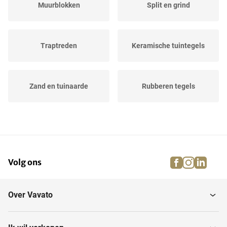
Muurblokken
Split en grind
Traptreden
Keramische tuintegels
Zand en tuinaarde
Rubberen tegels
Houten tegels
Kunstgras
facebook
instagra
linke
pi
Volg ons
Betontegel
Opsluitbanden
Over Vavato
Natuursteentuintegels
Stenen en klinkers