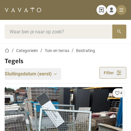
Startpagina
Zoekbalk
Startpagina
Categorieën
Tuin en terras
Bestrating
Tegels
Filter
Sluitingsdatum (eerst)
4