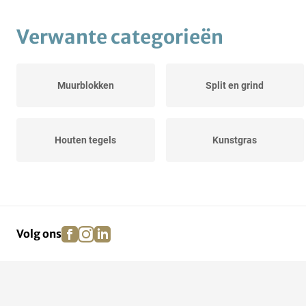
Verwante categorieën
Muurblokken
Split en grind
Houten tegels
Kunstgras
facebook
instagram
linkedin
pinterest
Volg ons