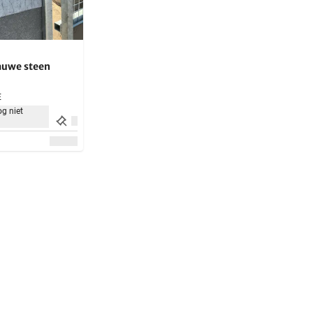
auwe steen
)
E
g niet