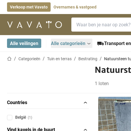
Verkoop met Vavato
Overnames & vastgoed
Zoekbalk
Startpagina
Alle veilingen
Alle categorieën
Transport en
Startpagina
Categorieën
Tuin en terras
Bestrating
Natuursteen tu
Natuurst
1 loten
Countries
België
(1)
Vind kavels in de buurt