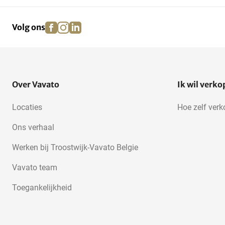
facebook
instagram
linkedin
pinterest
Volg ons
Over Vavato
Ik wil verk
Locaties
Hoe zelf ver
Ons verhaal
Werken bij Troostwijk-Vavato Belgie
Vavato team
Toegankelijkheid