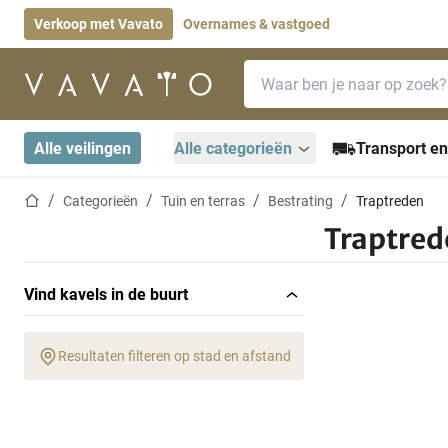
Verkoop met Vavato
Overnames & vastgoed
Zoekbalk
Startpagina
Alle veilingen
Alle categorieën
Transport en
Startpagina
Categorieën
Tuin en terras
Bestrating
Traptreden
Traptred
Vind kavels in de buurt
Resultaten filteren op stad en afstand