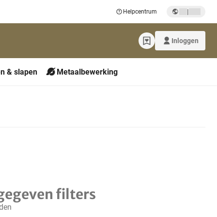
|
Helpcentrum
Inloggen
n & slapen
Metaalbewerking
gegeven filters
nden