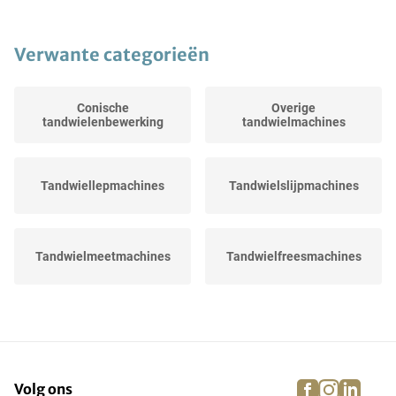
Verwante categorieën
Conische
Overige
tandwielenbewerking
tandwielmachines
Tandwiellepmachines
Tandwielslijpmachines
Tandwielmeetmachines
Tandwielfreesmachines
Vertandingsmachines
Diverse uitrusting voor...
facebook
instagra
linke
pi
Volg ons