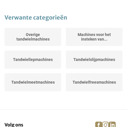
Verwante categorieën
Overige
Machines voor het
tandwielmachines
insteken van...
Tandwiellepmachines
Tandwielslijpmachines
Tandwielmeetmachines
Tandwielfreesmachines
Vertandingsmachines
Diverse uitrusting voor...
facebook
instagra
linke
pi
Volg ons