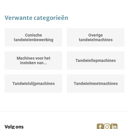
Verwante categorieën
Conische
Overige
tandwielenbewerking
tandwielmachines
Machines voor het
Tandwiellepmachines
insteken van...
Tandwielslijpmachines
Tandwielmeetmachines
Tandwielfreesmachines
Vertandingsmachines
facebook
instagra
linke
pi
Volg ons