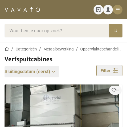
Startpagina
Zoekbalk
Startpagina
Categorieën
Metaalbewerking
Oppervlaktebehandeling van metaal
Verfspuitcabines
Filter
Sluitingsdatum (eerst)
8