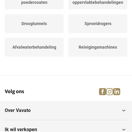
poedercoaten
oppervlaktebehandelingen
Droogtunnels
Sproeidrogers
Afvalwaterbehandeling
Reinigingsmachines
Impregneermachines
Hoonmachines
facebook
instagra
linke
pi
Volg ons
Hanghaaksystemen
Spuitrobots
Over Vavato
Lakspuit- en
Schijfschuurmachines
walsmachines
Ik wil verkopen