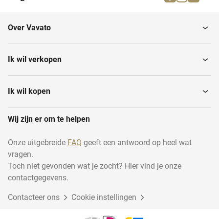
Verfspuitcabines
Hanghaaksystemen
Over Vavato
Spuitrobots
Schijfschuurmachines
Ik wil verkopen
Lakspuit- en
Ontbraamtrommels
walsmachines
Ik wil kopen
Wij zijn er om te helpen
Polijstmachines
Cabines drogen
Onze uitgebreide
FAQ
geeft een antwoord op heel wat
vragen.
Trillende
afwerkingsmachines
Toch niet gevonden wat je zocht? Hier vind je onze
contactgegevens.
Contacteer ons
Cookie instellingen