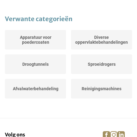
Verwante categorieën
Apparatuur voor
Diverse
poedercoaten
oppervlaktebehandelingen
Droogtunnels
Sproeidrogers
Afvalwaterbehandeling
Reinigingsmachines
Impregneermachines
Hoonmachines
facebook
instagra
linke
pi
Volg ons