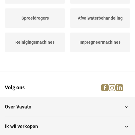
Sproeidrogers
Afvalwaterbehandeling
Reinigingsmachines
Impregneermachines
Hoonmachines
Verfspuitcabines
facebook
instagra
linke
pi
Volg ons
Hanghaaksystemen
Spuitrobots
Over Vavato
Lakspuit- en
Schijfschuurmachines
walsmachines
Ik wil verkopen