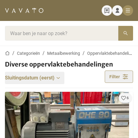
Startpagina
Zoekbalk
Startpagina
Categorieën
Metaalbewerking
Oppervlaktebehandeling van metaal
Diverse oppervlaktebehandelingen
Filter
Sluitingsdatum (eerst)
6