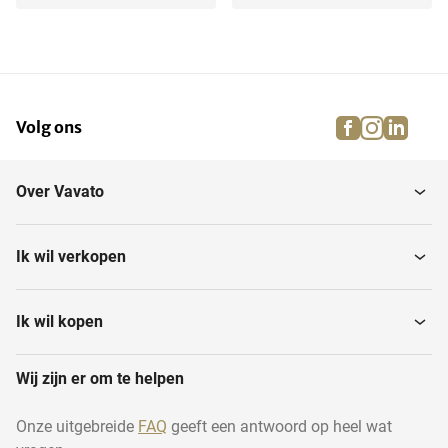
Hogedrukcompressoren
Luchtcompressoren
facebook
instagra
linke
pi
Volg ons
Verdampers
Vacuümpompen
Over Vavato
Buffertank
Ik wil verkopen
Ik wil kopen
Wij zijn er om te helpen
Onze uitgebreide
FAQ
geeft een antwoord op heel wat