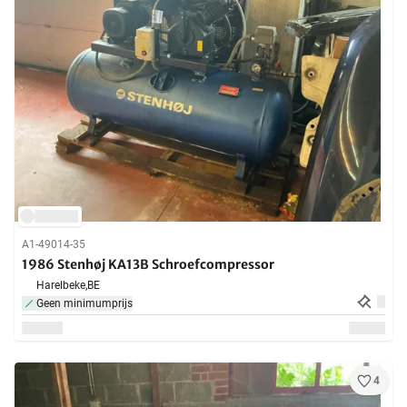
A1-49014-35
1986 Stenhøj KA13B Schroefcompressor
Harelbeke,
BE
Geen minimumprijs
4