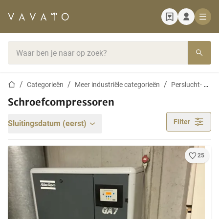
Startpagina
Zoekbalk
Startpagina
Categorieën
Meer industriële categorieën
Perslucht- en vacuümapparatuur
Schroefcompressoren
Filter
Sluitingsdatum (eerst)
25