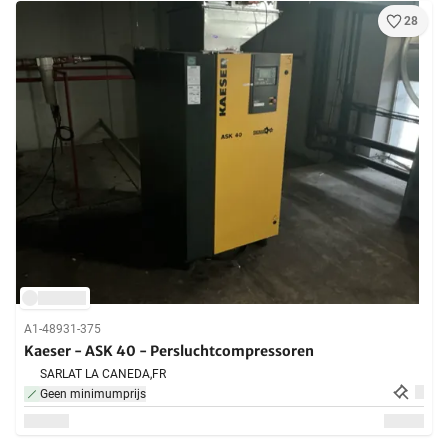
28
A1-48931-375
Kaeser - ASK 40 - Persluchtcompressoren
SARLAT LA CANEDA,
FR
Geen minimumprijs