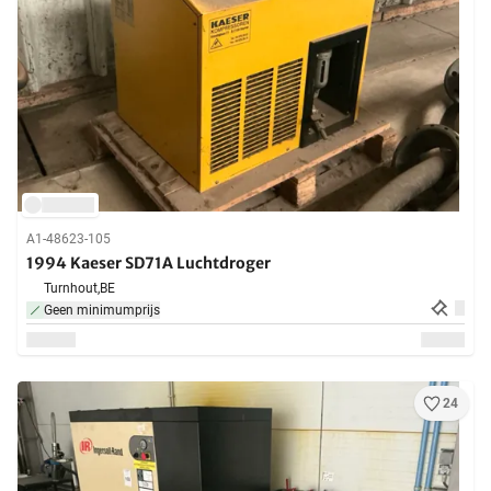
A1-48623-105
1994 Kaeser SD71A Luchtdroger
Turnhout,
BE
Geen minimumprijs
24