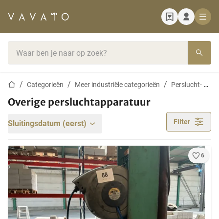
Startpagina
Zoekbalk
Startpagina
Categorieën
Meer industriële categorieën
Perslucht- en vacuümapparatuur
Overige persluchtapparatuur
Filter
Sluitingsdatum (eerst)
6