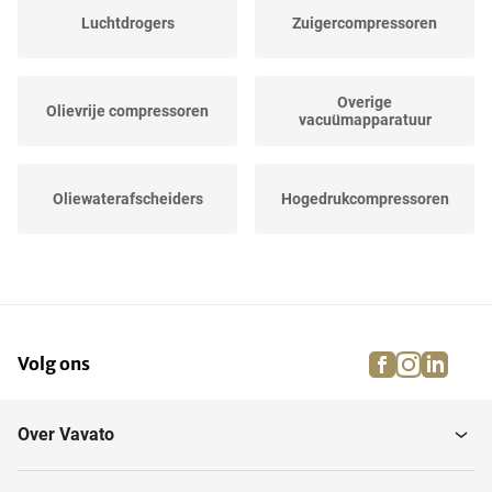
Luchtdrogers
Zuigercompressoren
Overige
Olievrije compressoren
vacuümapparatuur
Oliewaterafscheiders
Hogedrukcompressoren
Schroefcompressoren
Luchtcompressoren
facebook
instagra
linke
pi
Volg ons
Verdampers
Vacuümpompen
Over Vavato
Buffertank