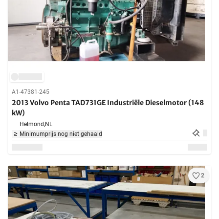
A1-47381-245
2013 Volvo Penta TAD731GE Industriële Dieselmotor (148
kW)
Helmond,
NL
Minimumprijs nog niet gehaald
2