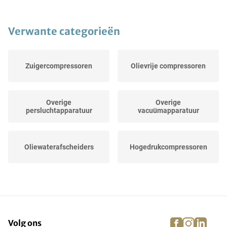
Verwante categorieën
Zuigercompressoren
Olievrije compressoren
Overige
Overige
persluchtapparatuur
vacuümapparatuur
Oliewaterafscheiders
Hogedrukcompressoren
Schroefcompressoren
Luchtcompressoren
facebook
instagra
linke
pi
Volg ons