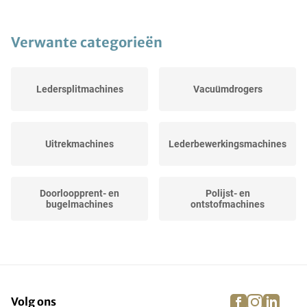
Verwante categorieën
Ledersplitmachines
Vacuümdrogers
Uitrekmachines
Lederbewerkingsmachines
Doorloopprent- en
Polijst- en
bugelmachines
ontstofmachines
Mengvaten
Ontvleesmachine
facebook
instagra
linke
pi
Volg ons