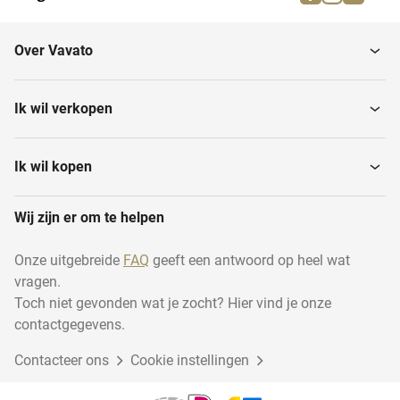
Overige lederindustrie
Afpersmachines
Over Vavato
Persen
Looivaten
Ik wil verkopen
Rollcoating-machines
Huidenstapelaars
Ik wil kopen
Wij zijn er om te helpen
Ledersnijapparatuur
Leerlooierijapparatuur
Onze uitgebreide
FAQ
geeft een antwoord op heel wat
vragen.
Scheermachines
Ledermeetapparatuur
Toch niet gevonden wat je zocht? Hier vind je onze
contactgegevens.
Contacteer ons
Cookie instellingen