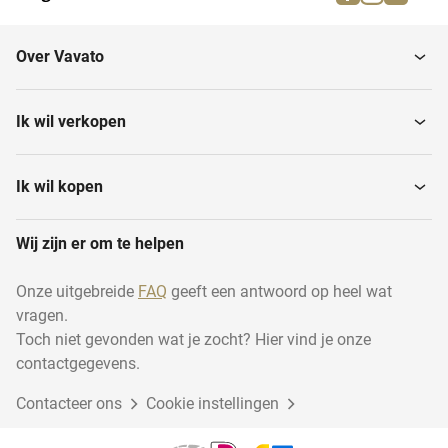
Overige lederindustrie
Afpersmachines
Over Vavato
Persen
Looivaten
Ik wil verkopen
Rollcoating-machines
Huidenstapelaars
Ik wil kopen
Wij zijn er om te helpen
Ledersnijapparatuur
Leerlooierijapparatuur
Onze uitgebreide
FAQ
geeft een antwoord op heel wat
vragen.
Scheermachines
Ledermeetapparatuur
Toch niet gevonden wat je zocht? Hier vind je onze
contactgegevens.
Contacteer ons
Cookie instellingen