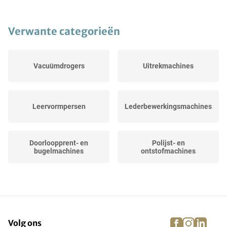
Verwante categorieën
Vacuümdrogers
Uitrekmachines
Leervormpersen
Lederbewerkingsmachines
Doorloopprent- en
Polijst- en
bugelmachines
ontstofmachines
Mengvaten
Ontvleesmachine
facebook
instagra
linke
pi
Volg ons