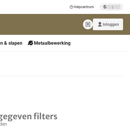
|
Helpcentrum
Inloggen
n & slapen
Metaalbewerking
gegeven filters
nden