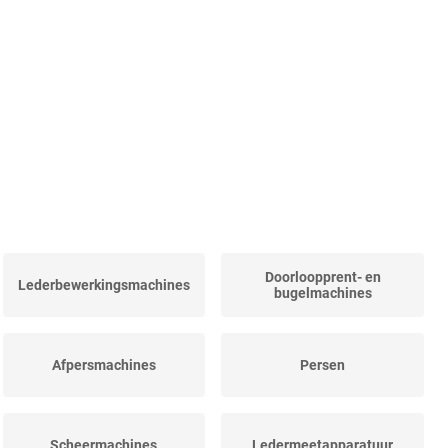
Doorloopprent- en
Lederbewerkingsmachines
bugelmachines
Afpersmachines
Persen
Scheermachines
Ledermeetapparatuur