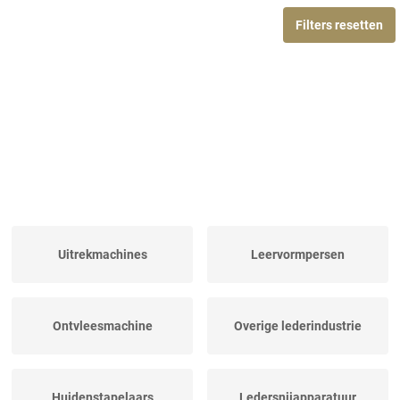
Filters resetten
Uitrekmachines
Leervormpersen
Ontvleesmachine
Overige lederindustrie
Huidenstapelaars
Ledersnijapparatuur