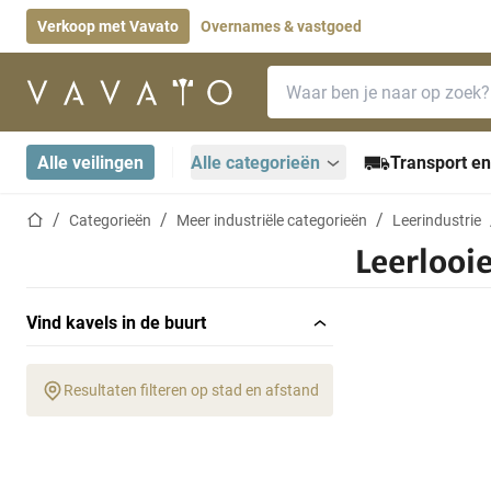
Verkoop met Vavato
Overnames & vastgoed
Zoekbalk
Startpagina
Alle veilingen
Alle categorieën
Transport en
Startpagina
Categorieën
Meer industriële categorieën
Leerindustrie
Leerlooi
Vind kavels in de buurt
Resultaten filteren op stad en afstand