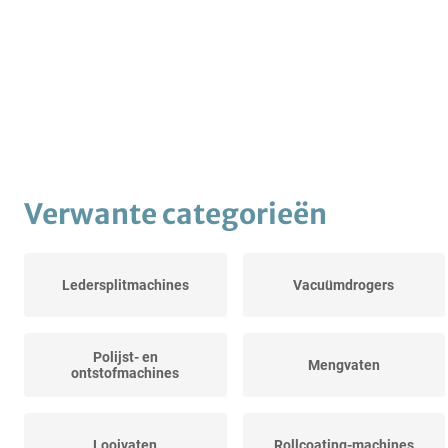
Verwante categorieën
Ledersplitmachines
Vacuümdrogers
Polijst- en
Mengvaten
ontstofmachines
Looivaten
Rollcoating-machines