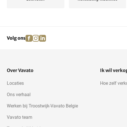
facebook
instagram
linkedin
pinterest
Volg ons
Over Vavato
Ik wil verk
Locaties
Hoe zelf ver
Ons verhaal
Werken bij Troostwijk-Vavato Belgie
Vavato team