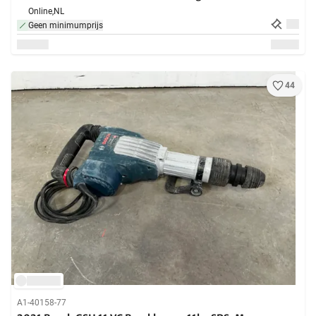
Online,
NL
Geen minimumprijs
44
A1-40158-77