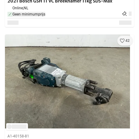
2021 Bosch GSH 11 VC Breekhamer 11kg SDS-Max
Online,
NL
Geen minimumprijs
42
A1-40158-81