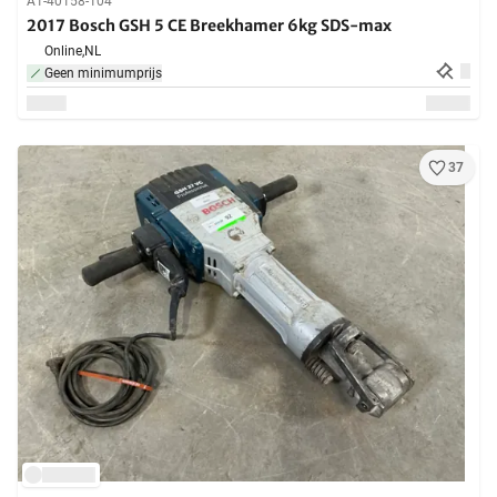
A1-40158-104
2017 Bosch GSH 5 CE Breekhamer 6kg SDS-max
Online,
NL
Geen minimumprijs
37