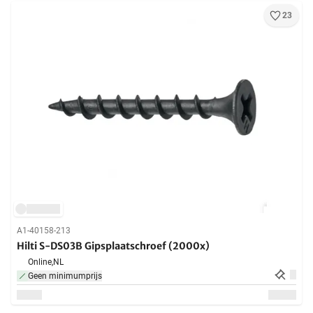
23
A1-40158-213
Hilti S-DS03B Gipsplaatschroef (2000x)
Online,
NL
Geen minimumprijs