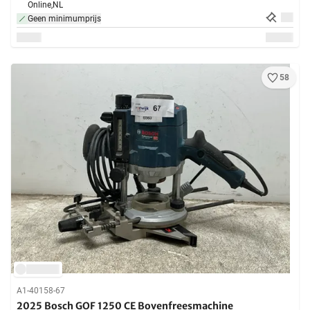
Online,
NL
Geen minimumprijs
58
A1-40158-67
2025 Bosch GOF 1250 CE Bovenfreesmachine