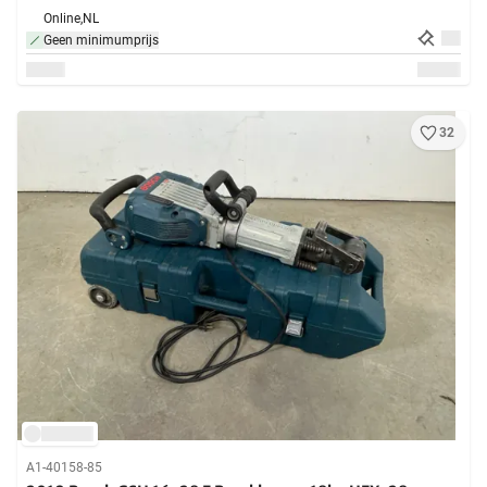
Online,
NL
Geen minimumprijs
32
A1-40158-85