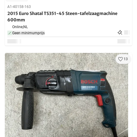
A1-40158-163
2015 Euro Shatal TS351-45 Steen-tafelzaagmachine
600mm
Online,
NL
Geen minimumprijs
13