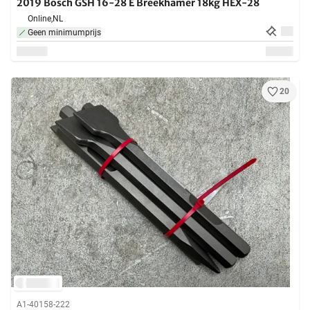
2019 Bosch GSH 16-28 E Breekhamer 18kg HEX-28
Online,
NL
Geen minimumprijs
20
A1-40158-222