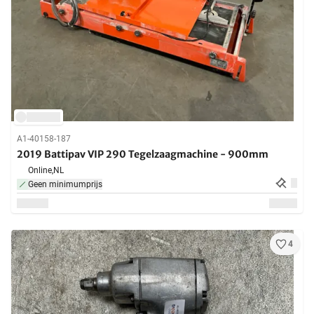
A1-40158-187
2019 Battipav VIP 290 Tegelzaagmachine - 900mm
Online,
NL
Geen minimumprijs
4