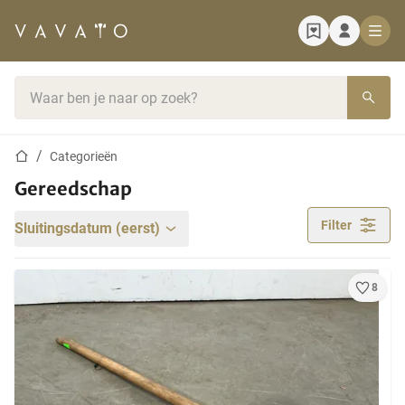
Startpagina
Zoekbalk
Startpagina
Categorieën
Gereedschap
Filter
Sluitingsdatum (eerst)
8