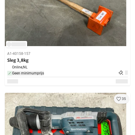
A1-40158-157
Sleg 3,8kg
Online,
NL
Geen minimumprijs
35