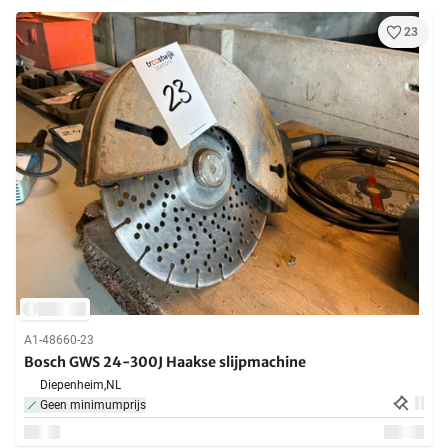
23
A1-48660-23
Bosch GWS 24-300J Haakse slijpmachine
Diepenheim,
NL
Geen minimumprijs