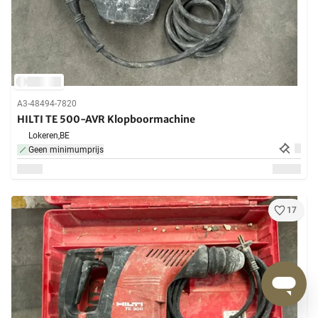
A3-48494-7820
HILTI TE 500-AVR Klopboormachine
Lokeren,
BE
Geen minimumprijs
17