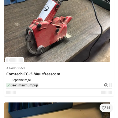
A1-48660-53
Comtech CC-5 Muurfreescom
Diepenheim,
NL
Geen minimumprijs
14