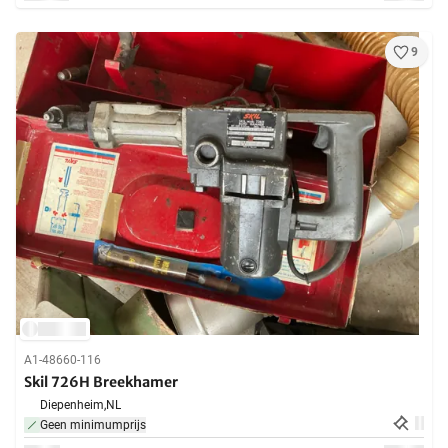
9
A1-48660-116
Skil 726H Breekhamer
Diepenheim,
NL
Geen minimumprijs