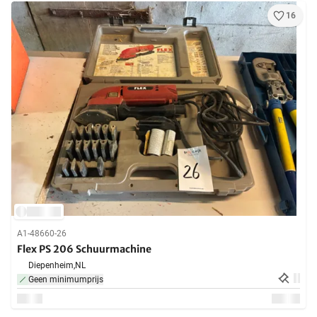
16
A1-48660-26
Flex PS 206 Schuurmachine
Diepenheim,
NL
Geen minimumprijs