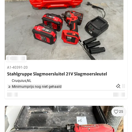
A1-40391-20
Stahlgruppe Slagmoersluitel 21V Slagmoersleutel
Cruquius,
NL
Minimumprijs nog niet gehaald
25