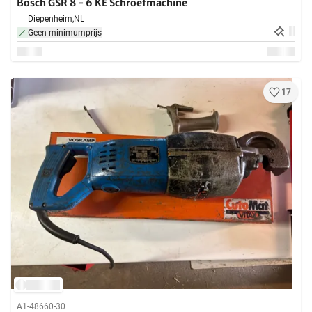
Bosch GSR 8 - 6 KE Schroefmachine
Diepenheim,
NL
Geen minimumprijs
17
A1-48660-30