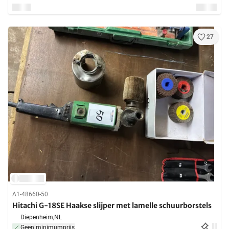
27
A1-48660-50
Hitachi G-18SE Haakse slijper met lamelle schuurborstels
Diepenheim,
NL
Geen minimumprijs