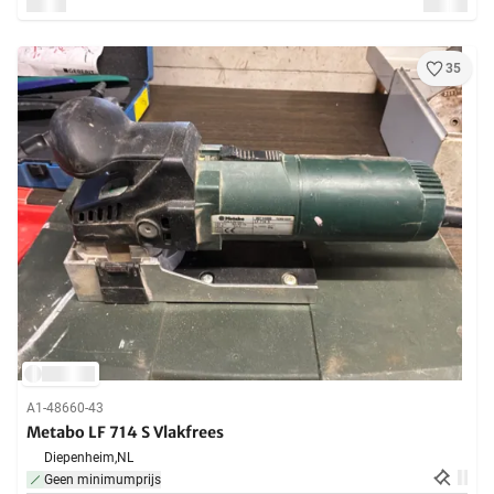
35
A1-48660-43
Metabo LF 714 S Vlakfrees
Diepenheim,
NL
Geen minimumprijs