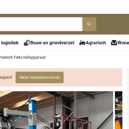
 logistiek
Bouw en grondverzet
Agrarisch
Wone
imatech Fiets hefapparaat
lopen!
Bekijk vergelijkbare kavels