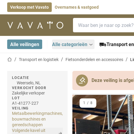
Verkoop met Vavato
Overnames & vastgoed
Zoekbalk
Startpagina
Alle veilingen
Alle categorieën
Transport en
Startpagina
Transport en logistiek
Fietsonderdelen en accessoires
L
LOCATIE
Deze veiling is afge
Weerselo, NL
VERKOCHT DOOR
Zakelijke verkoper
LOT
A1-41277-227
1
/
8
VEILING
Metaalbewerkingmachines,
bouwmachines en
gereedschappen
Volgende kavel uit