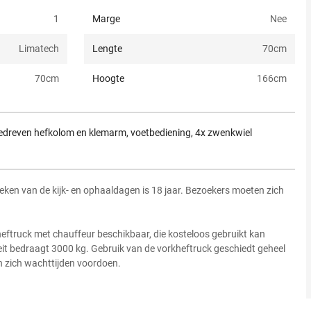
1
Marge
Nee
Limatech
Lengte
70
cm
70
cm
Hoogte
166
cm
dreven hefkolom en klemarm, voetbediening, 4x zwenkwiel
eken van de kijk- en ophaaldagen is 18 jaar. Bezoekers moeten zich
heftruck met chauffeur beschikbaar, die kosteloos gebruikt kan
t bedraagt 3000 kg. Gebruik van de vorkheftruck geschiedt geheel