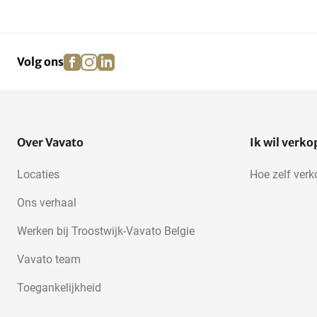
facebook
instagram
linkedin
pinterest
Volg ons
Over Vavato
Ik wil verk
Locaties
Hoe zelf ver
Ons verhaal
Werken bij Troostwijk-Vavato Belgie
Vavato team
Toegankelijkheid