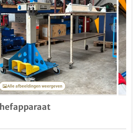
Volgend 
Alle afbeeldingen weergeven
 hefapparaat