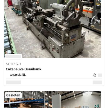
A1-41277-4
Cazeneuve Draaibank
Weerselo,
NL
Gesloten