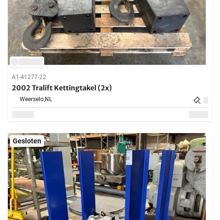
A1-41277-22
2002 Tralift Kettingtakel (2x)
Weerselo,
NL
Gesloten