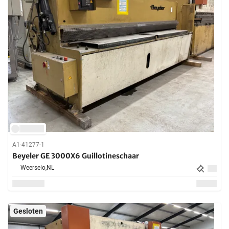
A1-41277-1
Beyeler GE 3000X6 Guillotineschaar
Weerselo,
NL
Gesloten