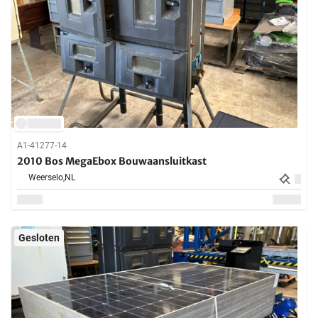
A1-41277-14
2010 Bos MegaEbox Bouwaansluitkast
Weerselo,
NL
Gesloten