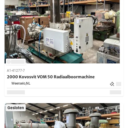
A1-41277-7
2000 Kovosvit VOM 50 Radiaalboormachine
Weerselo,
NL
Gesloten