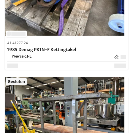
A1-41277-24
1985 Demag PK1N-F Kettingtakel
Weerselo,
NL
Gesloten