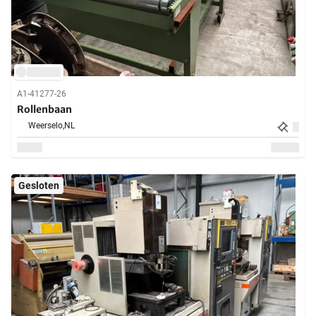
A1-41277-26
Rollenbaan
Weerselo,
NL
Gesloten