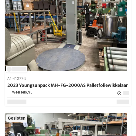
A1-41277-5
2023 Youngsunpack MH-FG-2000AS Palletfoliewikkelaar
Weerselo,
NL
Gesloten