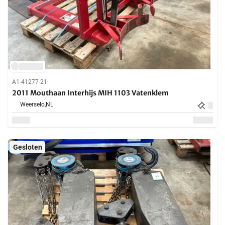
A1-41277-21
2011 Mouthaan Interhijs MIH 1103 Vatenklem
Weerselo,
NL
Gesloten