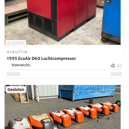
A1-41277-18
1995 EcoAir D60 Luchtcompressor
Weerselo,
NL
Gesloten