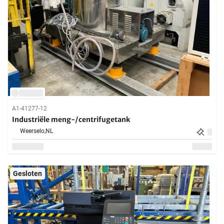
A1-41277-12
Industriële meng-/centrifugetank
Weerselo,
NL
Gesloten