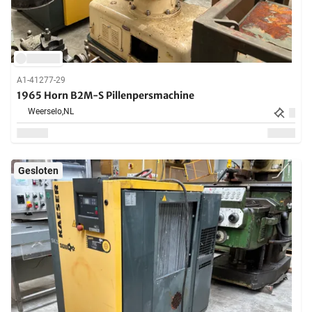
A1-41277-29
1965 Horn B2M-S Pillenpersmachine
Weerselo,
NL
Gesloten