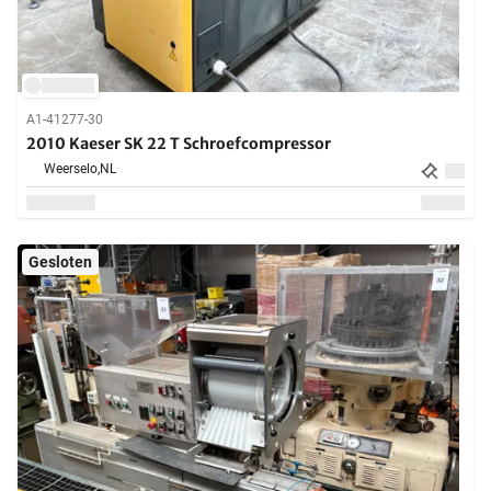
A1-41277-30
2010 Kaeser SK 22 T Schroefcompressor
Weerselo,
NL
Gesloten