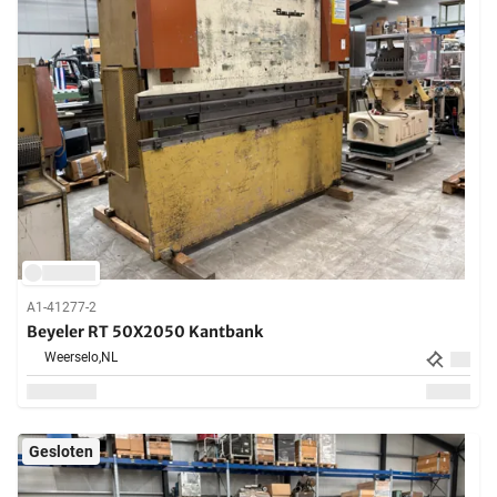
A1-41277-2
Beyeler RT 50X2050 Kantbank
Weerselo,
NL
Gesloten