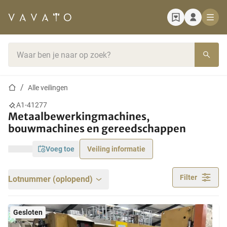
Startpagina
Zoekbalk
Startpagina
Alle veilingen
A1-41277
Metaalbewerkingmachines,
bouwmachines en gereedschappen
voeg toe
Veiling informatie
Filter
Lotnummer (oplopend)
Gesloten