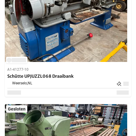
A1-41277-10
Schütte UPJUZZL068 Draaibank
Weerselo,
NL
Gesloten