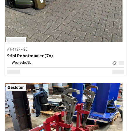
A1-41277-20
Stihl Robotmaaier (7x)
Weerselo,
NL
Gesloten