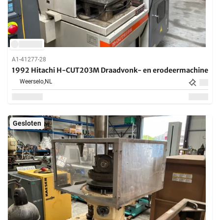
A1-41277-28
1992 Hitachi H-CUT203M Draadvonk- en erodeermachine
Weerselo,
NL
Gesloten