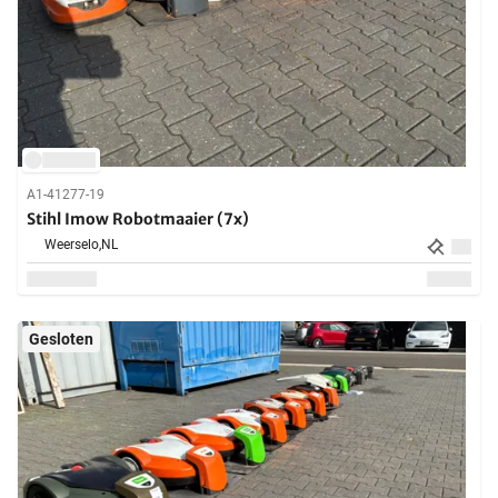
A1-41277-19
Stihl Imow Robotmaaier (7x)
Weerselo,
NL
Gesloten