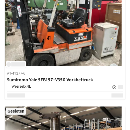
A1-41277-6
Sumitomo Yale 5FB15Z-V350 Vorkheftruck
Weerselo,
NL
Gesloten