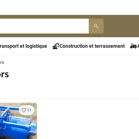
ransport et logistique
Construction et terrassement
rs
rs
11