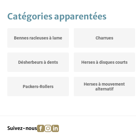
Catégories apparentées
Bennes racleuses à lame
Charrues
Désherbeurs à dents
Herses à disques courts
Herses à mouvement
Packers-Rollers
alternatif
Combinés de semis
facebook
instagram
linkedin
pinterest
Suivez-nous