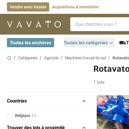
Vendre avec Vavato
Acquisitions & Immobilier
Barre de recherche
Page d'accueil
Toutes les enchères
Toutes les catégories
T
Page d'accueil
Catégories
Agricole
Machines travail du sol
Rotavato
Rotavato
1 lots
Countries
Belgique
(1)
Trouver des lots à proximité