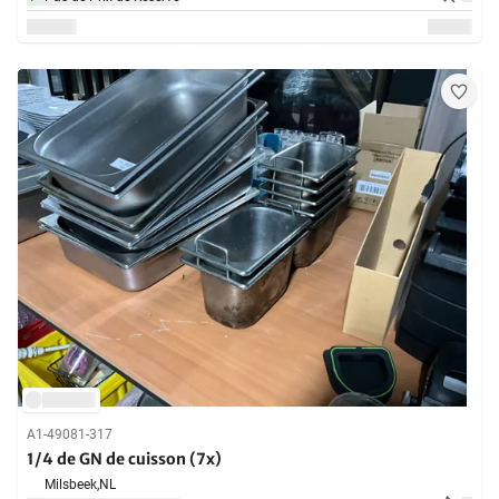
A1-49081-317
1/4 de GN de cuisson (7x)
Milsbeek,
NL