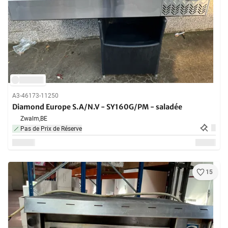
A3-46173-11250
Diamond Europe S.A/N.V - SY160G/PM - saladée
Zwalm,
BE
Pas de Prix de Réserve
15