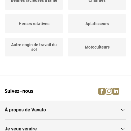
Bennes racleuses à lame
Charrues
Herses rotatives
Aplatisseurs
Autre engin de travail du
Motoculteurs
sol
Désherbeurs à dents
Herses à disques courts
facebook
instagra
linke
pi
Suivez-nous
Niveleurs
Rotavators
À propos de Vavato
Déchaumeurs
Cultivateurs
Je veux vendre