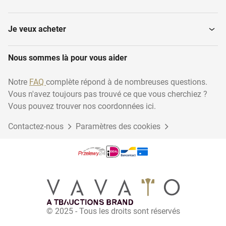
Scarificateurs
Packers-Rollers
Je veux acheter
Herses à mouvement
Nous sommes là pour vous aider
Herses à disques
alternatif
Notre
FAQ
complète répond à de nombreuses questions.
Vous n'avez toujours pas trouvé ce que vous cherchiez ?
Fraises
Bineuses
Vous pouvez trouver nos coordonnées ici.
Contactez-nous
Paramètres des cookies
Tondeuses
© 2025 - Tous les droits sont réservés