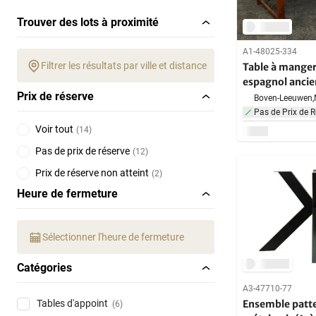
Trouver des lots à proximité
A1-48025-334
Filtrer les résultats par ville et distance
Table à manger
espagnol anci
Prix de réserve
Boven-Leeuwen,
Pas de Prix de R
Voir tout
(
14
)
Pas de prix de réserve
(
12
)
Prix de réserve non atteint
(
2
)
Heure de fermeture
Sélectionner l'heure de fermeture
Catégories
A3-47710-77
Ensemble patte
Tables d'appoint
(6)