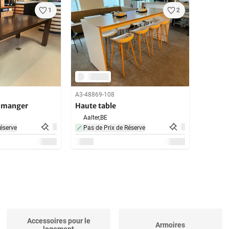
1
2
A3-48869-108
à manger
Haute table
Aalter,
BE
éserve
Pas de Prix de Réserve
Accessoires pour le
Armoires